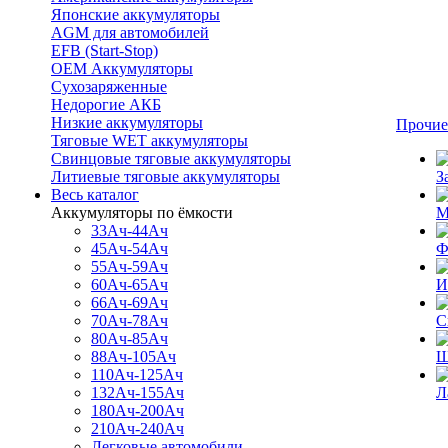
Японские аккумуляторы
AGM для автомобилей
EFB (Start-Stop)
OEM Аккумуляторы
Сухозаряженные
Недорогие АКБ
Низкие аккумуляторы
Прочие
Тяговые WET аккумуляторы
Свинцовые тяговые аккумуляторы
Литиевые тяговые аккумуляторы
З
Весь каталог
Аккумуляторы по ёмкости
М
33Ач-44Ач
45Ач-54Ач
Ф
55Ач-59Ач
60Ач-65Ач
И
66Ач-69Ач
70Ач-78Ач
С
80Ач-85Ач
88Ач-105Ач
Щ
110Ач-125Ач
132Ач-155Ач
Л
180Ач-200Ач
210Ач-240Ач
Легковые автомобили