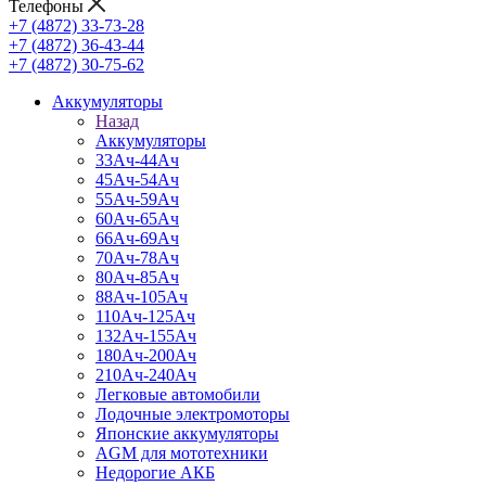
Телефоны
+7 (4872) 33-73-28
+7 (4872) 36-43-44
+7 (4872) 30-75-62
Аккумуляторы
Назад
Аккумуляторы
33Ач-44Ач
45Ач-54Ач
55Ач-59Ач
60Ач-65Ач
66Ач-69Ач
70Ач-78Ач
80Ач-85Ач
88Ач-105Ач
110Ач-125Ач
132Ач-155Ач
180Ач-200Ач
210Ач-240Ач
Легковые автомобили
Лодочные электромоторы
Японские аккумуляторы
AGM для мототехники
Недорогие АКБ