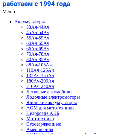
Меню
Аккумуляторы
33Ач-44Ач
45Ач-54Ач
55Ач-59Ач
60Ач-65Ач
66Ач-69Ач
70Ач-78Ач
80Ач-85Ач
88Ач-105Ач
110Ач-125Ач
132Ач-155Ач
180Ач-200Ач
210Ач-240Ач
Легковые автомобили
Лодочные электромоторы
Японские аккумуляторы
AGM для мототехники
Недорогие АКБ
Мототехника
Сухозаряженные
Американцы