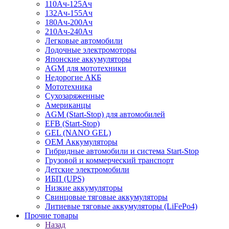
110Ач-125Ач
132Ач-155Ач
180Ач-200Ач
210Ач-240Ач
Легковые автомобили
Лодочные электромоторы
Японские аккумуляторы
AGM для мототехники
Недорогие АКБ
Мототехника
Сухозаряженные
Американцы
AGM (Start-Stop) для автомобилей
EFB (Start-Stop)
GEL (NANO GEL)
OEM Аккумуляторы
Гибридные автомобили и система Start-Stop
Грузовой и коммерческий транспорт
Детские электромобили
ИБП (UPS)
Низкие аккумуляторы
Свинцовые тяговые аккумуляторы
Литиевые тяговые аккумуляторы (LiFePo4)
Прочие товары
Назад