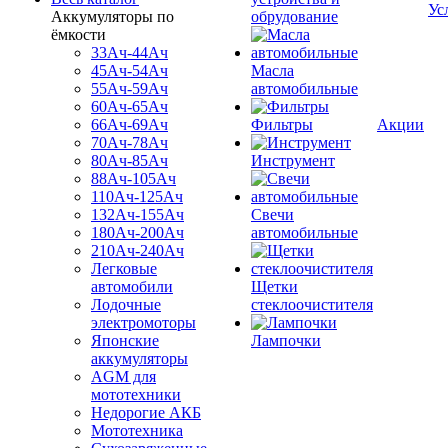
Ус
Аккумуляторы по
обрудование
ёмкости
33Ач-44Ач
45Ач-54Ач
Масла
55Ач-59Ач
автомобильные
60Ач-65Ач
66Ач-69Ач
Фильтры
Акции
70Ач-78Ач
80Ач-85Ач
Инструмент
88Ач-105Ач
110Ач-125Ач
132Ач-155Ач
Свечи
180Ач-200Ач
автомобильные
210Ач-240Ач
Легковые
автомобили
Щетки
Лодочные
стеклоочистителя
электромоторы
Японские
Лампочки
аккумуляторы
AGM для
мототехники
Недорогие АКБ
Мототехника