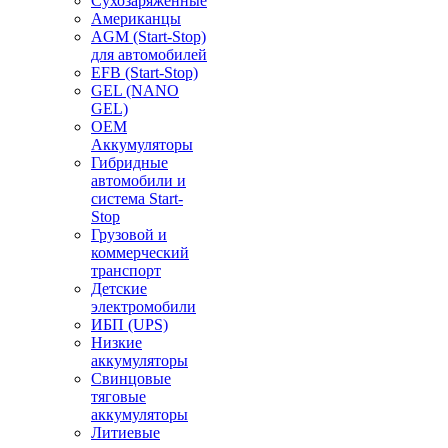
Сухозаряженные
Американцы
AGM (Start-Stop)
для автомобилей
EFB (Start-Stop)
GEL (NANO
GEL)
OEM
Аккумуляторы
Гибридные
автомобили и
система Start-
Stop
Грузовой и
коммерческий
транспорт
Детские
электромобили
ИБП (UPS)
Низкие
аккумуляторы
Свинцовые
тяговые
аккумуляторы
Литиевые