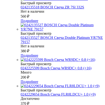
Быстрый просмотр
0242135518 BOSCH Свеча ZR 7Sl 332S
Нет в наличии
560
₽
Подробнее
Быстрый просмотр
0242135527 BOSСH Свеча Double Platinum YR7NE
79157
Нет в наличии
380
₽
Подробнее
Быстрый просмотр
0242225599 Bosch Свеча WR9DC+ 0.8 (+16)
Много
200
₽
Подробнее
Быстрый просмотр
0242229654 Bosch Свеча FLR8LDCU+ 1.0 (+9)
Достаточно
370
₽