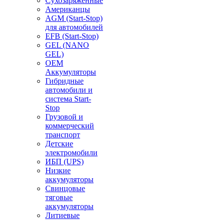
Сухозаряженные
Американцы
AGM (Start-Stop)
для автомобилей
EFB (Start-Stop)
GEL (NANO
GEL)
OEM
Аккумуляторы
Гибридные
автомобили и
система Start-
Stop
Грузовой и
коммерческий
транспорт
Детские
электромобили
ИБП (UPS)
Низкие
аккумуляторы
Свинцовые
тяговые
аккумуляторы
Литиевые