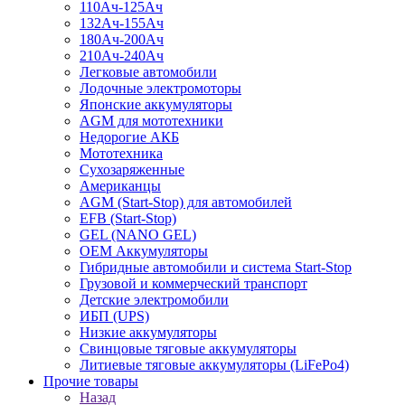
110Ач-125Ач
132Ач-155Ач
180Ач-200Ач
210Ач-240Ач
Легковые автомобили
Лодочные электромоторы
Японские аккумуляторы
AGM для мототехники
Недорогие АКБ
Мототехника
Сухозаряженные
Американцы
AGM (Start-Stop) для автомобилей
EFB (Start-Stop)
GEL (NANO GEL)
OEM Аккумуляторы
Гибридные автомобили и система Start-Stop
Грузовой и коммерческий транспорт
Детские электромобили
ИБП (UPS)
Низкие аккумуляторы
Свинцовые тяговые аккумуляторы
Литиевые тяговые аккумуляторы (LiFePo4)
Прочие товары
Назад