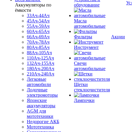
Ус
Аккумуляторы по
обрудование
ёмкости
33Ач-44Ач
45Ач-54Ач
Масла
55Ач-59Ач
автомобильные
60Ач-65Ач
66Ач-69Ач
Фильтры
Акции
70Ач-78Ач
80Ач-85Ач
Инструмент
88Ач-105Ач
110Ач-125Ач
132Ач-155Ач
Свечи
180Ач-200Ач
автомобильные
210Ач-240Ач
Легковые
автомобили
Щетки
Лодочные
стеклоочистителя
электромоторы
Японские
Лампочки
аккумуляторы
AGM для
мототехники
Недорогие АКБ
Мототехника