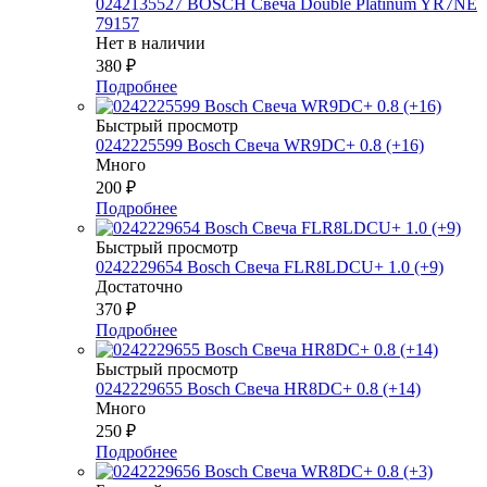
0242135527 BOSСH Свеча Double Platinum YR7NE
79157
Нет в наличии
380
₽
Подробнее
Быстрый просмотр
0242225599 Bosch Свеча WR9DC+ 0.8 (+16)
Много
200
₽
Подробнее
Быстрый просмотр
0242229654 Bosch Свеча FLR8LDCU+ 1.0 (+9)
Достаточно
370
₽
Подробнее
Быстрый просмотр
0242229655 Bosch Свеча HR8DC+ 0.8 (+14)
Много
250
₽
Подробнее