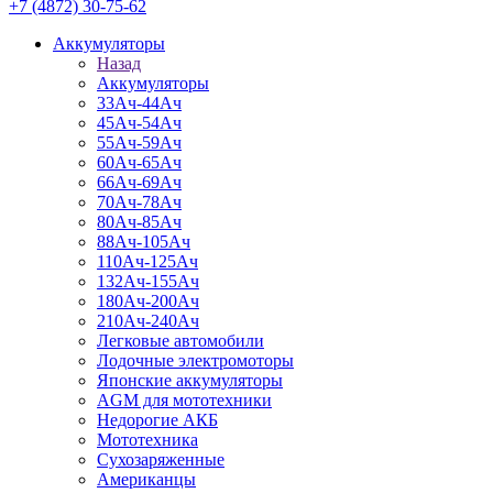
+7 (4872) 30-75-62
Аккумуляторы
Назад
Аккумуляторы
33Ач-44Ач
45Ач-54Ач
55Ач-59Ач
60Ач-65Ач
66Ач-69Ач
70Ач-78Ач
80Ач-85Ач
88Ач-105Ач
110Ач-125Ач
132Ач-155Ач
180Ач-200Ач
210Ач-240Ач
Легковые автомобили
Лодочные электромоторы
Японские аккумуляторы
AGM для мототехники
Недорогие АКБ
Мототехника
Сухозаряженные
Американцы