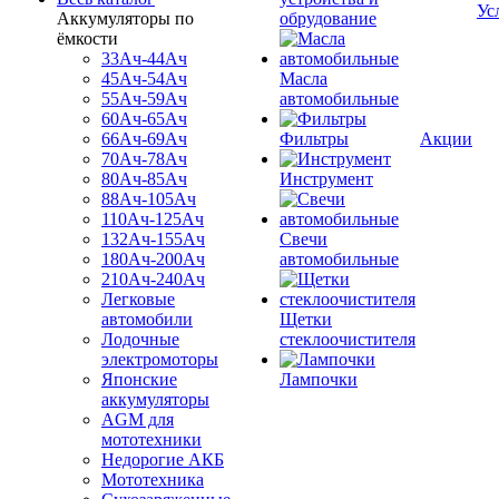
Ус
Аккумуляторы по
обрудование
ёмкости
33Ач-44Ач
45Ач-54Ач
Масла
55Ач-59Ач
автомобильные
60Ач-65Ач
66Ач-69Ач
Фильтры
Акции
70Ач-78Ач
80Ач-85Ач
Инструмент
88Ач-105Ач
110Ач-125Ач
132Ач-155Ач
Свечи
180Ач-200Ач
автомобильные
210Ач-240Ач
Легковые
автомобили
Щетки
Лодочные
стеклоочистителя
электромоторы
Японские
Лампочки
аккумуляторы
AGM для
мототехники
Недорогие АКБ
Мототехника