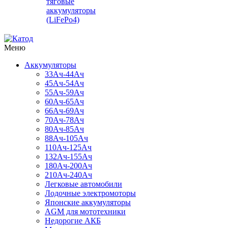
тяговые
аккумуляторы
(LiFePo4)
Меню
Аккумуляторы
33Ач-44Ач
45Ач-54Ач
55Ач-59Ач
60Ач-65Ач
66Ач-69Ач
70Ач-78Ач
80Ач-85Ач
88Ач-105Ач
110Ач-125Ач
132Ач-155Ач
180Ач-200Ач
210Ач-240Ач
Легковые автомобили
Лодочные электромоторы
Японские аккумуляторы
AGM для мототехники
Недорогие АКБ