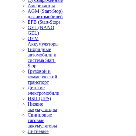
Сухозаряженные
Американцы
AGM (Start-Stop)
для автомобилей
EFB (Start-Stop)
GEL (NANO
GEL)
OEM
Аккумуляторы
Гибридные
автомобили и
система Start-
Stop
Грузовой и
коммерческий
транспорт
Детские
электромобили
ИБП (UPS)
Низкие
аккумуляторы
Свинцовые
тяговые
аккумуляторы
Литиевые