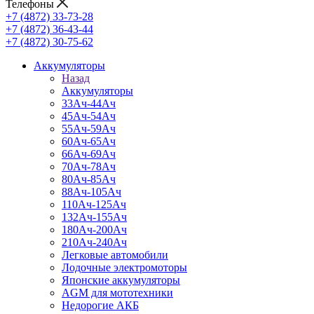
Телефоны
+7 (4872) 33-73-28
+7 (4872) 36-43-44
+7 (4872) 30-75-62
Аккумуляторы
Назад
Аккумуляторы
33Ач-44Ач
45Ач-54Ач
55Ач-59Ач
60Ач-65Ач
66Ач-69Ач
70Ач-78Ач
80Ач-85Ач
88Ач-105Ач
110Ач-125Ач
132Ач-155Ач
180Ач-200Ач
210Ач-240Ач
Легковые автомобили
Лодочные электромоторы
Японские аккумуляторы
AGM для мототехники
Недорогие АКБ