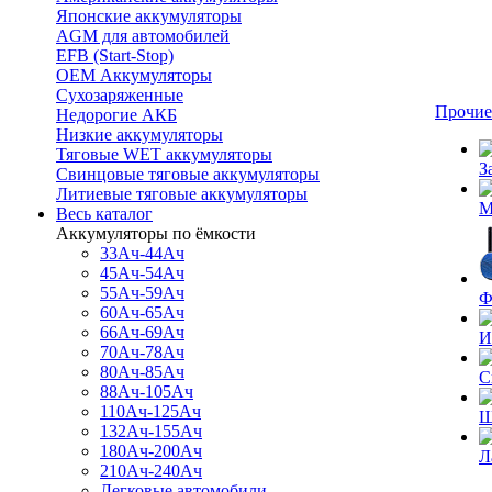
Японские аккумуляторы
AGM для автомобилей
EFB (Start-Stop)
OEM Аккумуляторы
Сухозаряженные
Прочие
Недорогие АКБ
Низкие аккумуляторы
Тяговые WET аккумуляторы
З
Свинцовые тяговые аккумуляторы
Литиевые тяговые аккумуляторы
М
Весь каталог
Аккумуляторы по ёмкости
33Ач-44Ач
45Ач-54Ач
55Ач-59Ач
Ф
60Ач-65Ач
66Ач-69Ач
И
70Ач-78Ач
80Ач-85Ач
С
88Ач-105Ач
110Ач-125Ач
Щ
132Ач-155Ач
180Ач-200Ач
Л
210Ач-240Ач
Легковые автомобили