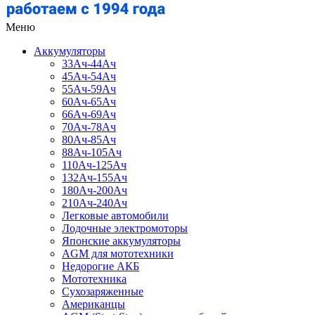
Меню
Аккумуляторы
33Ач-44Ач
45Ач-54Ач
55Ач-59Ач
60Ач-65Ач
66Ач-69Ач
70Ач-78Ач
80Ач-85Ач
88Ач-105Ач
110Ач-125Ач
132Ач-155Ач
180Ач-200Ач
210Ач-240Ач
Легковые автомобили
Лодочные электромоторы
Японские аккумуляторы
AGM для мототехники
Недорогие АКБ
Мототехника
Сухозаряженные
Американцы