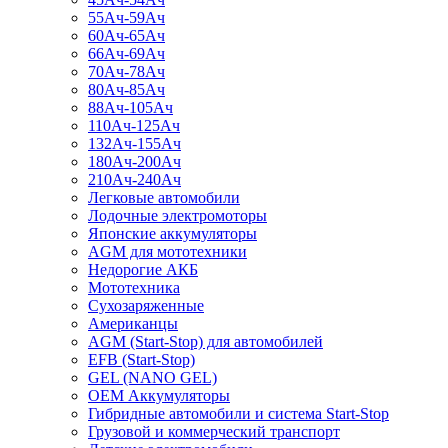
55Ач-59Ач
60Ач-65Ач
66Ач-69Ач
70Ач-78Ач
80Ач-85Ач
88Ач-105Ач
110Ач-125Ач
132Ач-155Ач
180Ач-200Ач
210Ач-240Ач
Легковые автомобили
Лодочные электромоторы
Японские аккумуляторы
AGM для мототехники
Недорогие АКБ
Мототехника
Сухозаряженные
Американцы
AGM (Start-Stop) для автомобилей
EFB (Start-Stop)
GEL (NANO GEL)
OEM Аккумуляторы
Гибридные автомобили и система Start-Stop
Грузовой и коммерческий транспорт