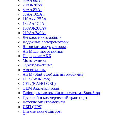
66Ач-69Ач
70Ач-78Ач
80Ач-85Ач
88Ач-105Ач
110Ач-125Ач
132Ач-155Ач
180Ач-200Ач
210Ач-240Ач
Легковые автомобили
Лодочные электромоторы
Японские аккумуляторы
AGM для мототехники
Недорогие АКБ
Мототехника
Сухозаряженные
Американцы
AGM (Start-Stop) для автомобилей
EFB (Start-Stop)
GEL (NANO GEL)
OEM Аккумуляторы
Гибридные автомобили и система Start-Stop
Грузовой и коммерческий транспорт
Детские электромобили
ИБП (UPS)
Низкие аккумуляторы