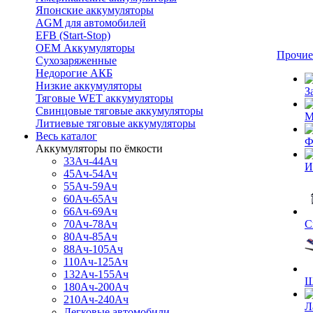
Японские аккумуляторы
AGM для автомобилей
EFB (Start-Stop)
OEM Аккумуляторы
Прочие
Сухозаряженные
Недорогие АКБ
Низкие аккумуляторы
З
Тяговые WET аккумуляторы
Свинцовые тяговые аккумуляторы
М
Литиевые тяговые аккумуляторы
Весь каталог
Ф
Аккумуляторы по ёмкости
33Ач-44Ач
И
45Ач-54Ач
55Ач-59Ач
60Ач-65Ач
66Ач-69Ач
70Ач-78Ач
С
80Ач-85Ач
88Ач-105Ач
110Ач-125Ач
132Ач-155Ач
Щ
180Ач-200Ач
210Ач-240Ач
Л
Легковые автомобили