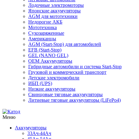
Лодочные электромоторы
Японские аккумуляторы
AGM для мототехники
Недорогие АКБ
Мототехника
Сухозаряженные
Американцы
AGM (Start-Stop) для автомобилей
EFB (Start-Stop)
GEL (NANO GEL)
OEM Аккумуляторы
Гибридные автомобили и система Start-Stop
Грузовой и коммерческий транспорт
Детские электромобили
ИБП (UPS)
Низкие аккумуляторы
Свинцовые тяговые аккумуляторы
Литиевые тяговые аккумуляторы (LiFePo4)
Меню
Аккумуляторы
33Ач-44Ач
45Ач-54Ач