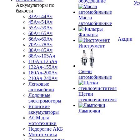
обрудование
Ус
Аккумуляторы по
ёмкости
33Ач-44Ач
Масла
45Ач-54Ач
автомобильные
55Ач-59Ач
60Ач-65Ач
Фильтры
66Ач-69Ач
Акции
70Ач-78Ач
Инструмент
80Ач-85Ач
88Ач-105Ач
110Ач-125Ач
132Ач-155Ач
Свечи
180Ач-200Ач
автомобильные
210Ач-240Ач
Легковые
автомобили
Щетки
Лодочные
стеклоочистителя
электромоторы
Японские
Лампочки
аккумуляторы
AGM для
мототехники
Недорогие АКБ
Мототехника