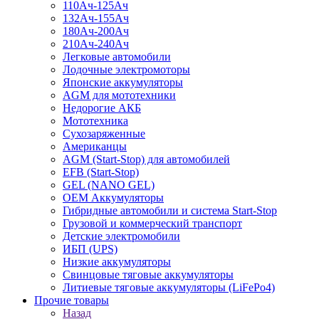
110Ач-125Ач
132Ач-155Ач
180Ач-200Ач
210Ач-240Ач
Легковые автомобили
Лодочные электромоторы
Японские аккумуляторы
AGM для мототехники
Недорогие АКБ
Мототехника
Сухозаряженные
Американцы
AGM (Start-Stop) для автомобилей
EFB (Start-Stop)
GEL (NANO GEL)
OEM Аккумуляторы
Гибридные автомобили и система Start-Stop
Грузовой и коммерческий транспорт
Детские электромобили
ИБП (UPS)
Низкие аккумуляторы
Свинцовые тяговые аккумуляторы
Литиевые тяговые аккумуляторы (LiFePo4)
Прочие товары
Назад