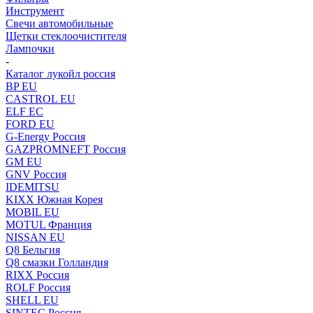
Инструмент
Свечи автомобильные
Щетки стеклоочистителя
Лампочки
-
Каталог лукойл россия
BP EU
CASTROL EU
ELF EC
FORD EU
G-Energy Россия
GAZPROMNEFT Россия
GM EU
GNV Россия
IDEMITSU
KIXX Южная Корея
MOBIL EU
MOTUL Франция
NISSAN EU
Q8 Бельгия
Q8 смазки Голландия
RIXX Россия
ROLF Россия
SHELL EU
SINTEC Россия