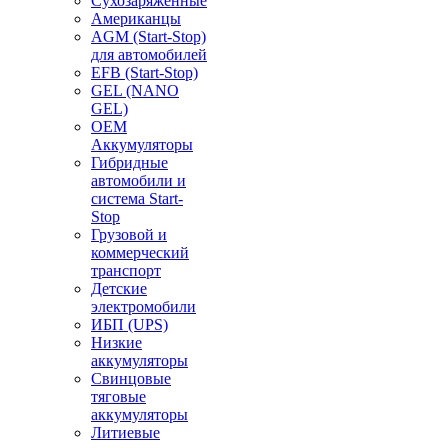
Сухозаряженные
Американцы
AGM (Start-Stop)
для автомобилей
EFB (Start-Stop)
GEL (NANO
GEL)
OEM
Аккумуляторы
Гибридные
автомобили и
система Start-
Stop
Грузовой и
коммерческий
транспорт
Детские
электромобили
ИБП (UPS)
Низкие
аккумуляторы
Свинцовые
тяговые
аккумуляторы
Литиевые