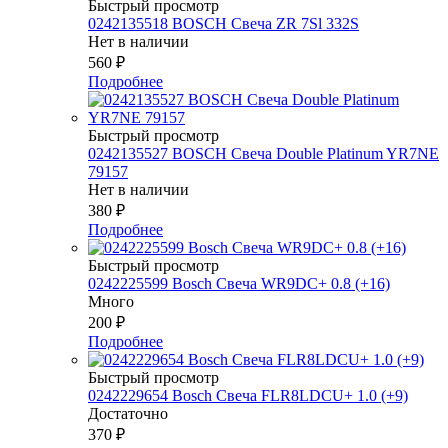
Быстрый просмотр
0242135518 BOSCH Свеча ZR 7Sl 332S
Нет в наличии
560
₽
Подробнее
Быстрый просмотр
0242135527 BOSСH Свеча Double Platinum YR7NE
79157
Нет в наличии
380
₽
Подробнее
Быстрый просмотр
0242225599 Bosch Свеча WR9DC+ 0.8 (+16)
Много
200
₽
Подробнее
Быстрый просмотр
0242229654 Bosch Свеча FLR8LDCU+ 1.0 (+9)
Достаточно
370
₽