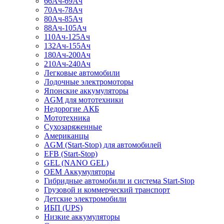
66Ач-69Ач
70Ач-78Ач
80Ач-85Ач
88Ач-105Ач
110Ач-125Ач
132Ач-155Ач
180Ач-200Ач
210Ач-240Ач
Легковые автомобили
Лодочные электромоторы
Японские аккумуляторы
AGM для мототехники
Недорогие АКБ
Мототехника
Сухозаряженные
Американцы
AGM (Start-Stop) для автомобилей
EFB (Start-Stop)
GEL (NANO GEL)
OEM Аккумуляторы
Гибридные автомобили и система Start-Stop
Грузовой и коммерческий транспорт
Детские электромобили
ИБП (UPS)
Низкие аккумуляторы