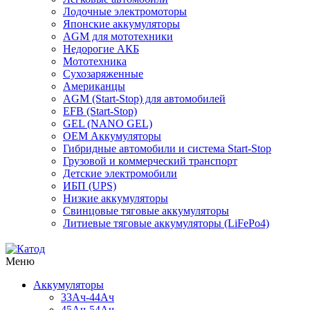
Лодочные электромоторы
Японские аккумуляторы
AGM для мототехники
Недорогие АКБ
Мототехника
Сухозаряженные
Американцы
AGM (Start-Stop) для автомобилей
EFB (Start-Stop)
GEL (NANO GEL)
OEM Аккумуляторы
Гибридные автомобили и система Start-Stop
Грузовой и коммерческий транспорт
Детские электромобили
ИБП (UPS)
Низкие аккумуляторы
Свинцовые тяговые аккумуляторы
Литиевые тяговые аккумуляторы (LiFePo4)
Меню
Аккумуляторы
33Ач-44Ач
45Ач-54Ач