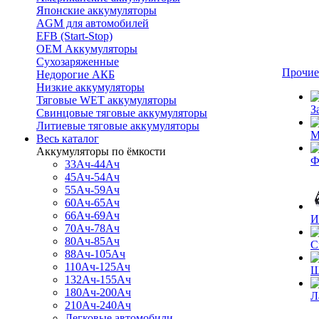
Японские аккумуляторы
AGM для автомобилей
EFB (Start-Stop)
OEM Аккумуляторы
Сухозаряженные
Прочие
Недорогие АКБ
Низкие аккумуляторы
Тяговые WET аккумуляторы
З
Свинцовые тяговые аккумуляторы
Литиевые тяговые аккумуляторы
М
Весь каталог
Аккумуляторы по ёмкости
Ф
33Ач-44Ач
45Ач-54Ач
55Ач-59Ач
60Ач-65Ач
66Ач-69Ач
И
70Ач-78Ач
80Ач-85Ач
С
88Ач-105Ач
110Ач-125Ач
Щ
132Ач-155Ач
180Ач-200Ач
Л
210Ач-240Ач
Легковые автомобили