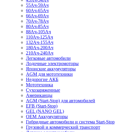
55Ач-59Ач
60Ач-65Ач
66Ач-69Ач
70Ач-78Ач
80Ач-85Ач
88Ач-105Ач
110Ач-125Ач
132Ач-155Ач
180Ач-200Ач
210Ач-240Ач
Легковые автомобили
Лодочные электромоторы
Японские аккумуляторы
AGM для мототехники
Недорогие АКБ
Мототехника
Сухозаряженные
Американцы
AGM (Start-Stop) для автомобилей
EFB (Start-Stop)
GEL (NANO GEL)
OEM Аккумуляторы
Гибридные автомобили и система Start-Stop
Грузовой и коммерческий транспорт