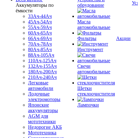
Ус
Аккумуляторы по
обрудование
ёмкости
33Ач-44Ач
45Ач-54Ач
Масла
55Ач-59Ач
автомобильные
60Ач-65Ач
66Ач-69Ач
Фильтры
Акции
70Ач-78Ач
80Ач-85Ач
Инструмент
88Ач-105Ач
110Ач-125Ач
132Ач-155Ач
Свечи
180Ач-200Ач
автомобильные
210Ач-240Ач
Легковые
автомобили
Щетки
Лодочные
стеклоочистителя
электромоторы
Японские
Лампочки
аккумуляторы
AGM для
мототехники
Недорогие АКБ
Мототехника