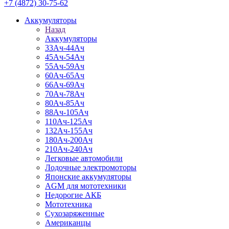
+7 (4872) 30-75-62
Аккумуляторы
Назад
Аккумуляторы
33Ач-44Ач
45Ач-54Ач
55Ач-59Ач
60Ач-65Ач
66Ач-69Ач
70Ач-78Ач
80Ач-85Ач
88Ач-105Ач
110Ач-125Ач
132Ач-155Ач
180Ач-200Ач
210Ач-240Ач
Легковые автомобили
Лодочные электромоторы
Японские аккумуляторы
AGM для мототехники
Недорогие АКБ
Мототехника
Сухозаряженные
Американцы