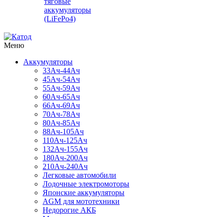
тяговые
аккумуляторы
(LiFePo4)
Меню
Аккумуляторы
33Ач-44Ач
45Ач-54Ач
55Ач-59Ач
60Ач-65Ач
66Ач-69Ач
70Ач-78Ач
80Ач-85Ач
88Ач-105Ач
110Ач-125Ач
132Ач-155Ач
180Ач-200Ач
210Ач-240Ач
Легковые автомобили
Лодочные электромоторы
Японские аккумуляторы
AGM для мототехники
Недорогие АКБ