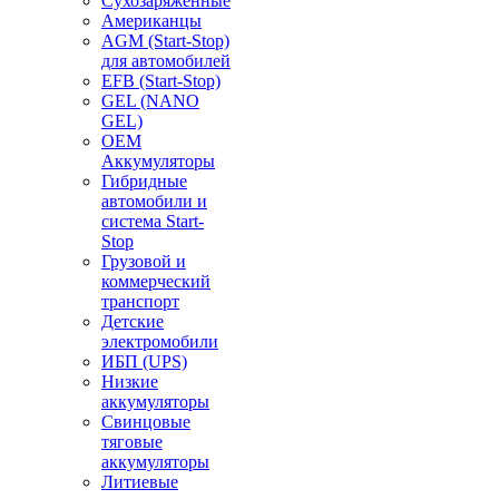
Сухозаряженные
Американцы
AGM (Start-Stop)
для автомобилей
EFB (Start-Stop)
GEL (NANO
GEL)
OEM
Аккумуляторы
Гибридные
автомобили и
система Start-
Stop
Грузовой и
коммерческий
транспорт
Детские
электромобили
ИБП (UPS)
Низкие
аккумуляторы
Свинцовые
тяговые
аккумуляторы
Литиевые