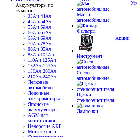
Ус
Аккумуляторы по
ёмкости
Масла
33Ач-44Ач
автомобильные
45Ач-54Ач
55Ач-59Ач
Фильтры
60Ач-65Ач
66Ач-69Ач
Акции
70Ач-78Ач
80Ач-85Ач
88Ач-105Ач
Инструмент
110Ач-125Ач
132Ач-155Ач
180Ач-200Ач
Свечи
210Ач-240Ач
автомобильные
Легковые
автомобили
Лодочные
Щетки
электромоторы
стеклоочистителя
Японские
аккумуляторы
Лампочки
AGM для
мототехники
Недорогие АКБ
Мототехника