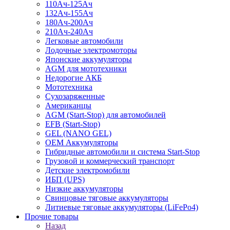
110Ач-125Ач
132Ач-155Ач
180Ач-200Ач
210Ач-240Ач
Легковые автомобили
Лодочные электромоторы
Японские аккумуляторы
AGM для мототехники
Недорогие АКБ
Мототехника
Сухозаряженные
Американцы
AGM (Start-Stop) для автомобилей
EFB (Start-Stop)
GEL (NANO GEL)
OEM Аккумуляторы
Гибридные автомобили и система Start-Stop
Грузовой и коммерческий транспорт
Детские электромобили
ИБП (UPS)
Низкие аккумуляторы
Свинцовые тяговые аккумуляторы
Литиевые тяговые аккумуляторы (LiFePo4)
Прочие товары
Назад