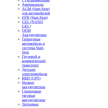
Сухозаряженные
Американцы
AGM (Start-Stop)
для автомобилей
EFB (Start-Stop)
GEL (NANO
GEL)
OEM
Аккумуляторы
Гибридные
автомобили и
система Start-
Stop
Грузовой и
коммерческий
транспорт
Детские
электромобили
ИБП (UPS)
Низкие
аккумуляторы
Свинцовые
тяговые
аккумуляторы
Литиевые