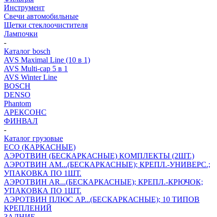
Инструмент
Свечи автомобильные
Щетки стеклоочистителя
Лампочки
-
Каталог bosch
AVS Maximal Line (10 в 1)
AVS Multi-cap 5 в 1
AVS Winter Line
BOSCH
DENSO
Phantom
АРЕКСОНС
ФИНВАЛ
-
Каталог грузовые
ECO (КАРКАСНЫЕ)
АЭРОТВИН (БЕСКАРКАСНЫЕ) КОМПЛЕКТЫ (2ШТ.)
АЭРОТВИН AM...(БЕСКАРКАСНЫЕ); КРЕПЛ.-УНИВЕРС.;
УПАКОВКА ПО 1ШТ.
АЭРОТВИН AR...(БЕСКАРКАСНЫЕ); КРЕПЛ.-КРЮЧОК;
УПАКОВКА ПО 1ШТ.
АЭРОТВИН ПЛЮС AP...(БЕСКАРКАСНЫЕ); 10 ТИПОВ
КРЕПЛЕНИЙ
ЗАДНИЕ