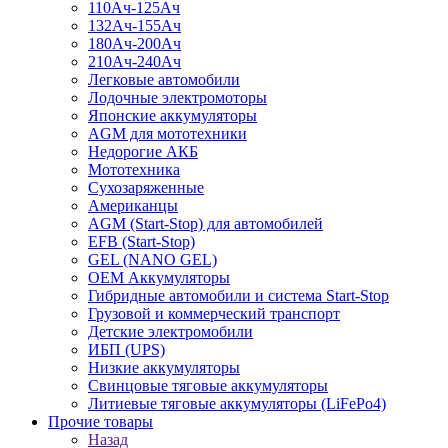
110Ач-125Ач
132Ач-155Ач
180Ач-200Ач
210Ач-240Ач
Легковые автомобили
Лодочные электромоторы
Японские аккумуляторы
AGM для мототехники
Недорогие АКБ
Мототехника
Сухозаряженные
Американцы
AGM (Start-Stop) для автомобилей
EFB (Start-Stop)
GEL (NANO GEL)
OEM Аккумуляторы
Гибридные автомобили и система Start-Stop
Грузовой и коммерческий транспорт
Детские электромобили
ИБП (UPS)
Низкие аккумуляторы
Свинцовые тяговые аккумуляторы
Литиевые тяговые аккумуляторы (LiFePo4)
Прочие товары
Назад