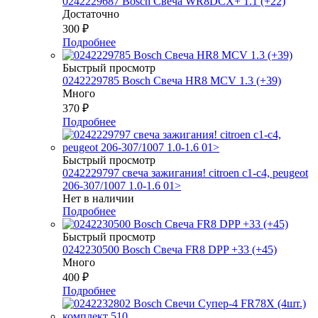
0242229687 Bosch Свеча WR8DCX+ 1.1 (+22)
Достаточно
300
₽
Подробнее
Быстрый просмотр
0242229785 Bosch Свеча HR8 MCV 1.3 (+39)
Много
370
₽
Подробнее
Быстрый просмотр
0242229797 свеча зажигания! citroen c1-c4, peugeot
206-307/1007 1.0-1.6 01>
Нет в наличии
Подробнее
Быстрый просмотр
0242230500 Bosch Свеча FR8 DPP +33 (+45)
Много
400
₽
Подробнее