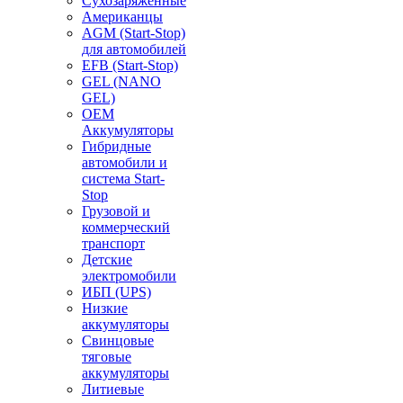
Сухозаряженные
Американцы
AGM (Start-Stop)
для автомобилей
EFB (Start-Stop)
GEL (NANO
GEL)
OEM
Аккумуляторы
Гибридные
автомобили и
система Start-
Stop
Грузовой и
коммерческий
транспорт
Детские
электромобили
ИБП (UPS)
Низкие
аккумуляторы
Свинцовые
тяговые
аккумуляторы
Литиевые