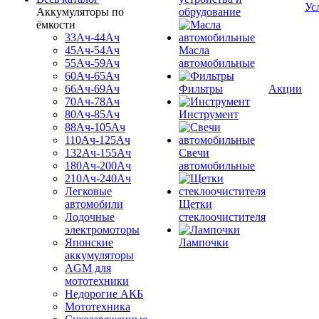
Ус
Аккумуляторы по
обрудование
ёмкости
33Ач-44Ач
45Ач-54Ач
Масла
55Ач-59Ач
автомобильные
60Ач-65Ач
66Ач-69Ач
Фильтры
Акции
70Ач-78Ач
80Ач-85Ач
Инструмент
88Ач-105Ач
110Ач-125Ач
132Ач-155Ач
Свечи
180Ач-200Ач
автомобильные
210Ач-240Ач
Легковые
автомобили
Щетки
Лодочные
стеклоочистителя
электромоторы
Японские
Лампочки
аккумуляторы
AGM для
мототехники
Недорогие АКБ
Мототехника