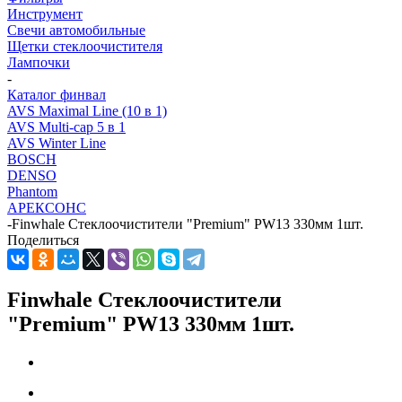
Инструмент
Свечи автомобильные
Щетки стеклоочистителя
Лампочки
-
Каталог финвал
AVS Maximal Line (10 в 1)
AVS Multi-cap 5 в 1
AVS Winter Line
BOSCH
DENSO
Phantom
АРЕКСОНС
-
Finwhale Стеклоочистители "Premium" PW13 330мм 1шт.
Поделиться
Finwhale Стеклоочистители
"Premium" PW13 330мм 1шт.