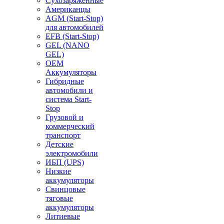
Сухозаряженные
Американцы
AGM (Start-Stop)
для автомобилей
EFB (Start-Stop)
GEL (NANO
GEL)
OEM
Аккумуляторы
Гибридные
автомобили и
система Start-
Stop
Грузовой и
коммерческий
транспорт
Детские
электромобили
ИБП (UPS)
Низкие
аккумуляторы
Свинцовые
тяговые
аккумуляторы
Литиевые