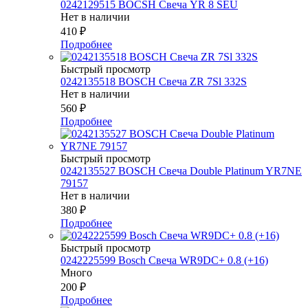
0242129515 BOCSH Свеча YR 8 SEU
Нет в наличии
410
₽
Подробнее
Быстрый просмотр
0242135518 BOSCH Свеча ZR 7Sl 332S
Нет в наличии
560
₽
Подробнее
Быстрый просмотр
0242135527 BOSСH Свеча Double Platinum YR7NE
79157
Нет в наличии
380
₽
Подробнее
Быстрый просмотр
0242225599 Bosch Свеча WR9DC+ 0.8 (+16)
Много
200
₽
Подробнее