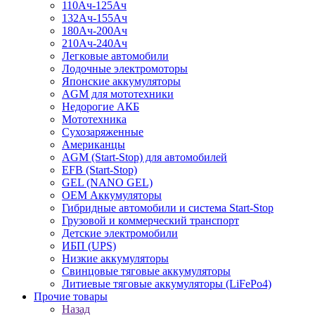
110Ач-125Ач
132Ач-155Ач
180Ач-200Ач
210Ач-240Ач
Легковые автомобили
Лодочные электромоторы
Японские аккумуляторы
AGM для мототехники
Недорогие АКБ
Мототехника
Сухозаряженные
Американцы
AGM (Start-Stop) для автомобилей
EFB (Start-Stop)
GEL (NANO GEL)
OEM Аккумуляторы
Гибридные автомобили и система Start-Stop
Грузовой и коммерческий транспорт
Детские электромобили
ИБП (UPS)
Низкие аккумуляторы
Свинцовые тяговые аккумуляторы
Литиевые тяговые аккумуляторы (LiFePo4)
Прочие товары
Назад