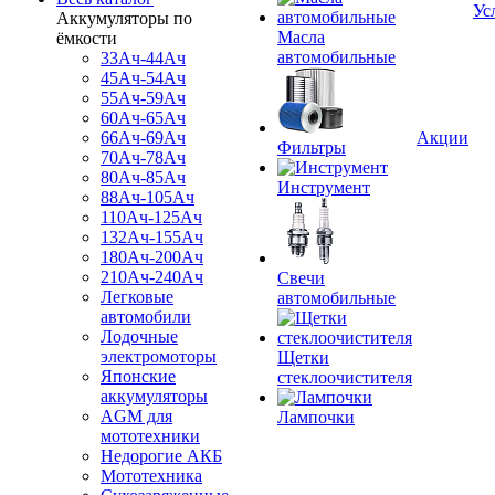
Ус
Аккумуляторы по
Масла
ёмкости
автомобильные
33Ач-44Ач
45Ач-54Ач
55Ач-59Ач
60Ач-65Ач
66Ач-69Ач
Акции
Фильтры
70Ач-78Ач
80Ач-85Ач
Инструмент
88Ач-105Ач
110Ач-125Ач
132Ач-155Ач
180Ач-200Ач
210Ач-240Ач
Свечи
Легковые
автомобильные
автомобили
Лодочные
электромоторы
Щетки
Японские
стеклоочистителя
аккумуляторы
AGM для
Лампочки
мототехники
Недорогие АКБ
Мототехника