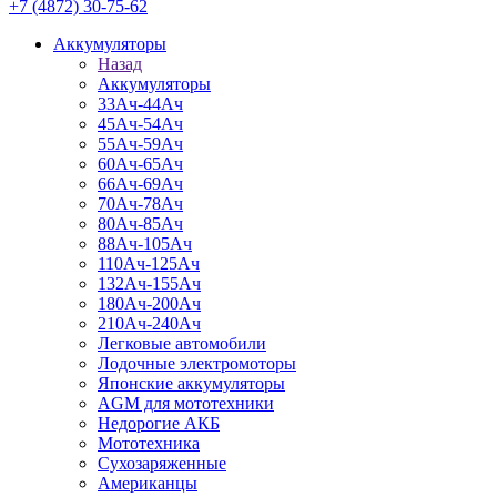
+7 (4872) 30-75-62
Аккумуляторы
Назад
Аккумуляторы
33Ач-44Ач
45Ач-54Ач
55Ач-59Ач
60Ач-65Ач
66Ач-69Ач
70Ач-78Ач
80Ач-85Ач
88Ач-105Ач
110Ач-125Ач
132Ач-155Ач
180Ач-200Ач
210Ач-240Ач
Легковые автомобили
Лодочные электромоторы
Японские аккумуляторы
AGM для мототехники
Недорогие АКБ
Мототехника
Сухозаряженные
Американцы