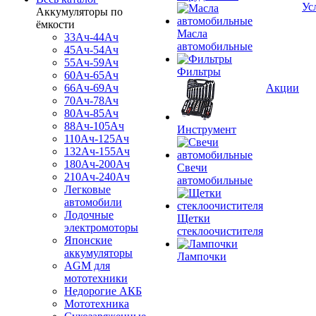
Ус
Аккумуляторы по
ёмкости
Масла
33Ач-44Ач
автомобильные
45Ач-54Ач
55Ач-59Ач
Фильтры
60Ач-65Ач
66Ач-69Ач
Акции
70Ач-78Ач
80Ач-85Ач
88Ач-105Ач
Инструмент
110Ач-125Ач
132Ач-155Ач
180Ач-200Ач
Свечи
210Ач-240Ач
автомобильные
Легковые
автомобили
Лодочные
Щетки
электромоторы
стеклоочистителя
Японские
аккумуляторы
Лампочки
AGM для
мототехники
Недорогие АКБ
Мототехника