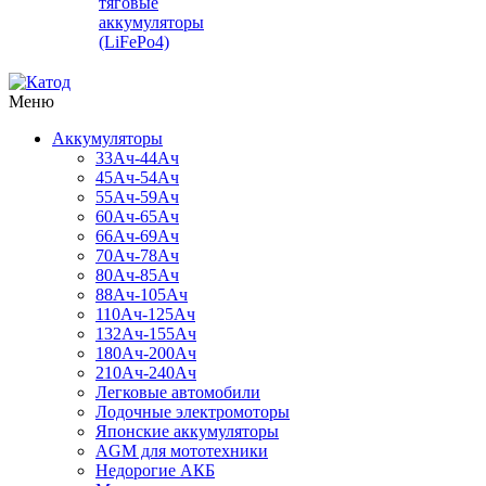
тяговые
аккумуляторы
(LiFePo4)
Меню
Аккумуляторы
33Ач-44Ач
45Ач-54Ач
55Ач-59Ач
60Ач-65Ач
66Ач-69Ач
70Ач-78Ач
80Ач-85Ач
88Ач-105Ач
110Ач-125Ач
132Ач-155Ач
180Ач-200Ач
210Ач-240Ач
Легковые автомобили
Лодочные электромоторы
Японские аккумуляторы
AGM для мототехники
Недорогие АКБ