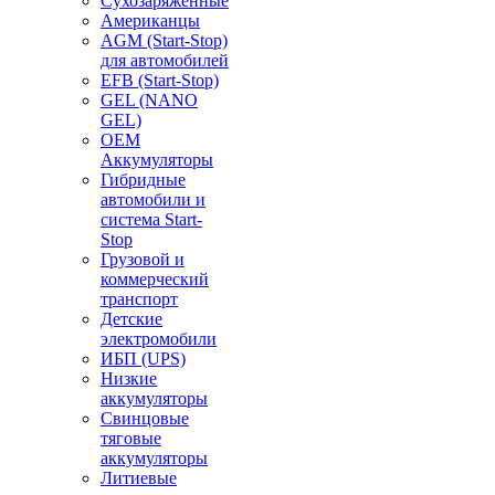
Сухозаряженные
Американцы
AGM (Start-Stop)
для автомобилей
EFB (Start-Stop)
GEL (NANO
GEL)
OEM
Аккумуляторы
Гибридные
автомобили и
система Start-
Stop
Грузовой и
коммерческий
транспорт
Детские
электромобили
ИБП (UPS)
Низкие
аккумуляторы
Свинцовые
тяговые
аккумуляторы
Литиевые