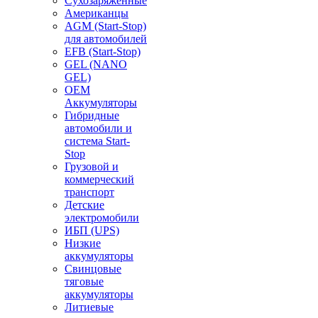
Сухозаряженные
Американцы
AGM (Start-Stop)
для автомобилей
EFB (Start-Stop)
GEL (NANO
GEL)
OEM
Аккумуляторы
Гибридные
автомобили и
система Start-
Stop
Грузовой и
коммерческий
транспорт
Детские
электромобили
ИБП (UPS)
Низкие
аккумуляторы
Свинцовые
тяговые
аккумуляторы
Литиевые