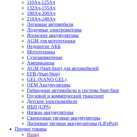
110Ач-125Ач
132Ач-155Ач
180Ач-200Ач
210Ач-240Ач
Легковые автомобили
Лодочные электромоторы
Японские аккумуляторы
AGM для мототехники
Недорогие АКБ
Мототехника
Сухозаряженные
Американцы
AGM (Start-Stop) для автомобилей
EFB (Start-Stop)
GEL (NANO GEL)
OEM Аккумуляторы
Гибридные автомобили и система Start-Stop
Грузовой и коммерческий транспорт
Детские электромобили
ИБП (UPS)
Низкие аккумуляторы
Свинцовые тяговые аккумуляторы
Литиевые тяговые аккумуляторы (LiFePo4)
Прочие товары
Назад