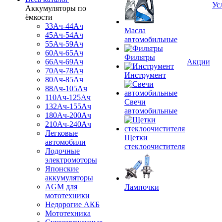
Ус
Аккумуляторы по
ёмкости
33Ач-44Ач
Масла
45Ач-54Ач
автомобильные
55Ач-59Ач
60Ач-65Ач
Фильтры
66Ач-69Ач
Акции
70Ач-78Ач
Инструмент
80Ач-85Ач
88Ач-105Ач
110Ач-125Ач
Свечи
132Ач-155Ач
автомобильные
180Ач-200Ач
210Ач-240Ач
Легковые
Щетки
автомобили
стеклоочистителя
Лодочные
электромоторы
Японские
аккумуляторы
AGM для
Лампочки
мототехники
Недорогие АКБ
Мототехника