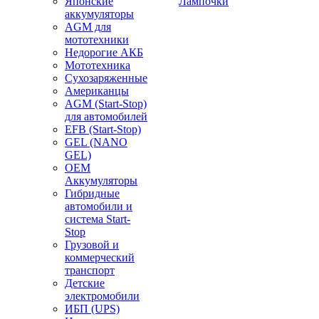
Японские
Лампочки
аккумуляторы
AGM для
мототехники
Недорогие АКБ
Мототехника
Сухозаряженные
Американцы
AGM (Start-Stop)
для автомобилей
EFB (Start-Stop)
GEL (NANO
GEL)
OEM
Аккумуляторы
Гибридные
автомобили и
система Start-
Stop
Грузовой и
коммерческий
транспорт
Детские
электромобили
ИБП (UPS)