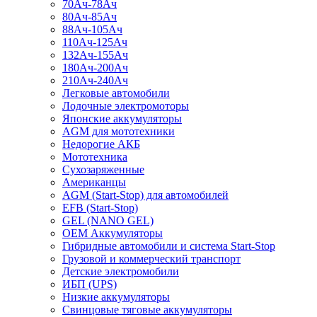
70Ач-78Ач
80Ач-85Ач
88Ач-105Ач
110Ач-125Ач
132Ач-155Ач
180Ач-200Ач
210Ач-240Ач
Легковые автомобили
Лодочные электромоторы
Японские аккумуляторы
AGM для мототехники
Недорогие АКБ
Мототехника
Сухозаряженные
Американцы
AGM (Start-Stop) для автомобилей
EFB (Start-Stop)
GEL (NANO GEL)
OEM Аккумуляторы
Гибридные автомобили и система Start-Stop
Грузовой и коммерческий транспорт
Детские электромобили
ИБП (UPS)
Низкие аккумуляторы
Свинцовые тяговые аккумуляторы