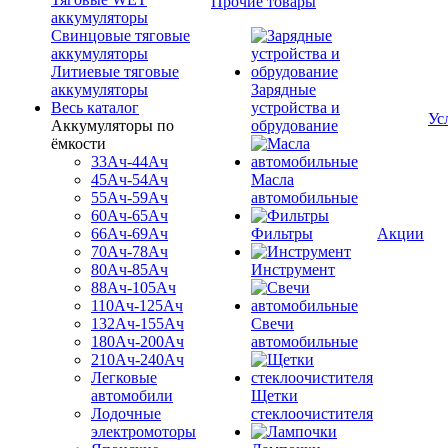
Прочие товары
аккумуляторы
Свинцовые тяговые
аккумуляторы
Литиевые тяговые
аккумуляторы
Зарядные
Весь каталог
устройства и
Ус
Аккумуляторы по
обрудование
ёмкости
33Ач-44Ач
45Ач-54Ач
Масла
55Ач-59Ач
автомобильные
60Ач-65Ач
66Ач-69Ач
Фильтры
Акции
70Ач-78Ач
80Ач-85Ач
Инструмент
88Ач-105Ач
110Ач-125Ач
132Ач-155Ач
Свечи
180Ач-200Ач
автомобильные
210Ач-240Ач
Легковые
автомобили
Щетки
Лодочные
стеклоочистителя
электромоторы