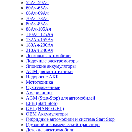
55Ач-59Ач
60Ач-65Ач
66Ач-69Ач
70Ач-78Ач
80Ач-85Ач
88Ач-105Ач
110Ач-125Ач
132Ач-155Ач
180Ач-200Ач
210Ач-240Ач
Легковые автомобили
Лодочные электромоторы
Японские аккумуляторы
AGM для мототехники
Недорогие АКБ
Мототехника
Сухозаряженные
Американцы
AGM (Start-Stop) для автомобилей
EFB (Start-Stop)
GEL (NANO GEL)
OEM Аккумуляторы
Гибридные автомобили и система Start-Stop
Грузовой и коммерческий транспорт
Детские электромобили