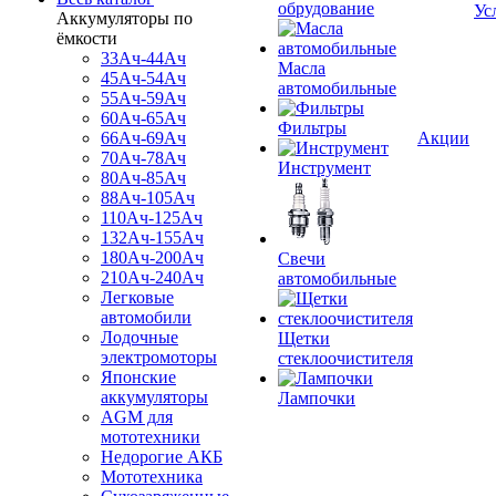
обрудование
Ус
Аккумуляторы по
ёмкости
33Ач-44Ач
Масла
45Ач-54Ач
автомобильные
55Ач-59Ач
60Ач-65Ач
Фильтры
66Ач-69Ач
Акции
70Ач-78Ач
Инструмент
80Ач-85Ач
88Ач-105Ач
110Ач-125Ач
132Ач-155Ач
180Ач-200Ач
Свечи
210Ач-240Ач
автомобильные
Легковые
автомобили
Лодочные
Щетки
электромоторы
стеклоочистителя
Японские
аккумуляторы
Лампочки
AGM для
мототехники
Недорогие АКБ
Мототехника