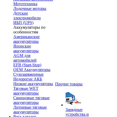
Мототехника
Лодочные моторы
Детские
электромобили
ИБП (UPS)
Аккумуляторы по
особенностям
Американские
аккумуляторы
Японские
аккумуляторы
AGM для
автомобилей
EFB (Start-Stop)
OEM Аккумуляторы
Сухозаряженные
Недорогие АКБ
Низкие аккумуляторы
Прочие товары
Тяговые WET
аккумуляторы
Свинцовые тяговые
аккумуляторы
Литиевые тяговые
Зарядные
аккумуляторы
устройства и
Весь каталог