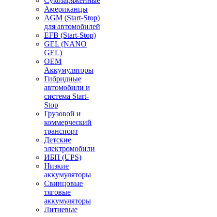
Сухозаряженные
Американцы
AGM (Start-Stop)
для автомобилей
EFB (Start-Stop)
GEL (NANO
GEL)
OEM
Аккумуляторы
Гибридные
автомобили и
система Start-
Stop
Грузовой и
коммерческий
транспорт
Детские
электромобили
ИБП (UPS)
Низкие
аккумуляторы
Свинцовые
тяговые
аккумуляторы
Литиевые