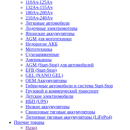
110Ач-125Ач
132Ач-155Ач
180Ач-200Ач
210Ач-240Ач
Легковые автомобили
Лодочные электромоторы
Японские аккумуляторы
AGM для мототехники
Недорогие АКБ
Мототехника
Сухозаряженные
Американцы
AGM (Start-Stop) для автомобилей
EFB (Start-Stop)
GEL (NANO GEL)
OEM Аккумуляторы
Гибридные автомобили и система Start-Stop
Грузовой и коммерческий транспорт
Детские электромобили
ИБП (UPS)
Низкие аккумуляторы
Свинцовые тяговые аккумуляторы
Литиевые тяговые аккумуляторы (LiFePo4)
Прочие товары
Назад