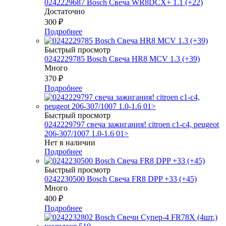
0242229687 Bosch Свеча WR8DCX+ 1.1 (+22)
Достаточно
300
₽
Подробнее
Быстрый просмотр
0242229785 Bosch Свеча HR8 MCV 1.3 (+39)
Много
370
₽
Подробнее
Быстрый просмотр
0242229797 свеча зажигания! citroen c1-c4, peugeot
206-307/1007 1.0-1.6 01>
Нет в наличии
Подробнее
Быстрый просмотр
0242230500 Bosch Свеча FR8 DPP +33 (+45)
Много
400
₽
Подробнее