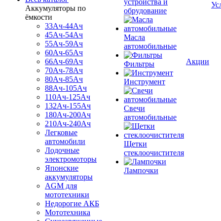
устройства и
Ус
Аккумуляторы по
обрудование
ёмкости
33Ач-44Ач
45Ач-54Ач
Масла
55Ач-59Ач
автомобильные
60Ач-65Ач
66Ач-69Ач
Акции
Фильтры
70Ач-78Ач
80Ач-85Ач
Инструмент
88Ач-105Ач
110Ач-125Ач
132Ач-155Ач
Свечи
180Ач-200Ач
автомобильные
210Ач-240Ач
Легковые
автомобили
Щетки
Лодочные
стеклоочистителя
электромоторы
Японские
Лампочки
аккумуляторы
AGM для
мототехники
Недорогие АКБ
Мототехника