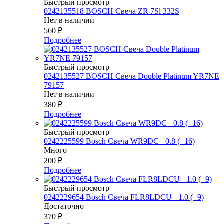
Быстрый просмотр
0242135518 BOSCH Свеча ZR 7Sl 332S
Нет в наличии
560
₽
Подробнее
Быстрый просмотр
0242135527 BOSСH Свеча Double Platinum YR7NE
79157
Нет в наличии
380
₽
Подробнее
Быстрый просмотр
0242225599 Bosch Свеча WR9DC+ 0.8 (+16)
Много
200
₽
Подробнее
Быстрый просмотр
0242229654 Bosch Свеча FLR8LDCU+ 1.0 (+9)
Достаточно
370
₽