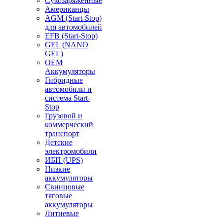
Сухозаряженные
Американцы
AGM (Start-Stop)
для автомобилей
EFB (Start-Stop)
GEL (NANO
GEL)
OEM
Аккумуляторы
Гибридные
автомобили и
система Start-
Stop
Грузовой и
коммерческий
транспорт
Детские
электромобили
ИБП (UPS)
Низкие
аккумуляторы
Свинцовые
тяговые
аккумуляторы
Литиевые