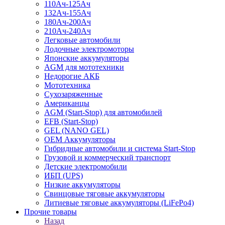
110Ач-125Ач
132Ач-155Ач
180Ач-200Ач
210Ач-240Ач
Легковые автомобили
Лодочные электромоторы
Японские аккумуляторы
AGM для мототехники
Недорогие АКБ
Мототехника
Сухозаряженные
Американцы
AGM (Start-Stop) для автомобилей
EFB (Start-Stop)
GEL (NANO GEL)
OEM Аккумуляторы
Гибридные автомобили и система Start-Stop
Грузовой и коммерческий транспорт
Детские электромобили
ИБП (UPS)
Низкие аккумуляторы
Свинцовые тяговые аккумуляторы
Литиевые тяговые аккумуляторы (LiFePo4)
Прочие товары
Назад