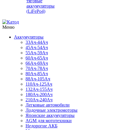
тяговые
аккумуляторы
(LiFePo4)
Меню
Аккумуляторы
33Ач-44Ач
45Ач-54Ач
55Ач-59Ач
60Ач-65Ач
66Ач-69Ач
70Ач-78Ач
80Ач-85Ач
88Ач-105Ач
110Ач-125Ач
132Ач-155Ач
180Ач-200Ач
210Ач-240Ач
Легковые автомобили
Лодочные электромоторы
Японские аккумуляторы
AGM для мототехники
Недорогие АКБ