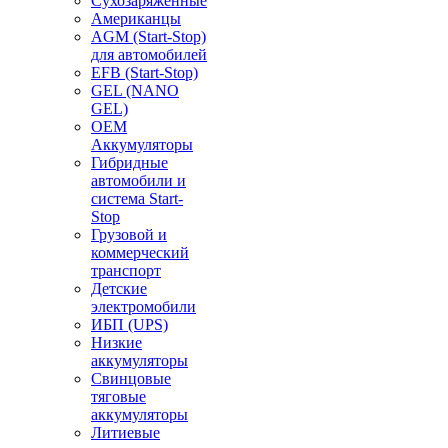
Сухозаряженные
Американцы
AGM (Start-Stop)
для автомобилей
EFB (Start-Stop)
GEL (NANO
GEL)
OEM
Аккумуляторы
Гибридные
автомобили и
система Start-
Stop
Грузовой и
коммерческий
транспорт
Детские
электромобили
ИБП (UPS)
Низкие
аккумуляторы
Свинцовые
тяговые
аккумуляторы
Литиевые