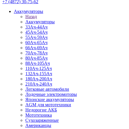
+7 (4872) 30-75-62
Аккумуляторы
Назад
Аккумуляторы
33Ач-44Ач
45Ач-54Ач
55Ач-59Ач
60Ач-65Ач
66Ач-69Ач
70Ач-78Ач
80Ач-85Ач
88Ач-105Ач
110Ач-125Ач
132Ач-155Ач
180Ач-200Ач
210Ач-240Ач
Легковые автомобили
Лодочные электромоторы
Японские аккумуляторы
AGM для мототехники
Недорогие АКБ
Мототехника
Сухозаряженные
Американцы