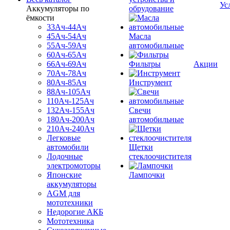
Ус
Аккумуляторы по
обрудование
ёмкости
33Ач-44Ач
45Ач-54Ач
Масла
55Ач-59Ач
автомобильные
60Ач-65Ач
66Ач-69Ач
Фильтры
Акции
70Ач-78Ач
80Ач-85Ач
Инструмент
88Ач-105Ач
110Ач-125Ач
132Ач-155Ач
Свечи
180Ач-200Ач
автомобильные
210Ач-240Ач
Легковые
автомобили
Щетки
Лодочные
стеклоочистителя
электромоторы
Японские
Лампочки
аккумуляторы
AGM для
мототехники
Недорогие АКБ
Мототехника