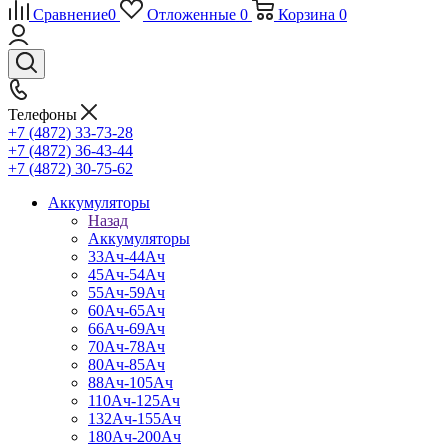
Сравнение
0
Отложенные
0
Корзина
0
Телефоны
+7 (4872) 33-73-28
+7 (4872) 36-43-44
+7 (4872) 30-75-62
Аккумуляторы
Назад
Аккумуляторы
33Ач-44Ач
45Ач-54Ач
55Ач-59Ач
60Ач-65Ач
66Ач-69Ач
70Ач-78Ач
80Ач-85Ач
88Ач-105Ач
110Ач-125Ач
132Ач-155Ач
180Ач-200Ач