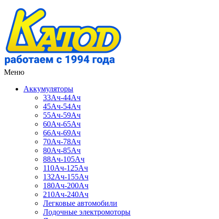
Меню
Аккумуляторы
33Ач-44Ач
45Ач-54Ач
55Ач-59Ач
60Ач-65Ач
66Ач-69Ач
70Ач-78Ач
80Ач-85Ач
88Ач-105Ач
110Ач-125Ач
132Ач-155Ач
180Ач-200Ач
210Ач-240Ач
Легковые автомобили
Лодочные электромоторы