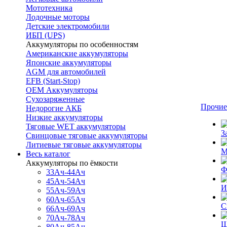
Мототехника
Лодочные моторы
Детские электромобили
ИБП (UPS)
Аккумуляторы по особенностям
Американские аккумуляторы
Японские аккумуляторы
AGM для автомобилей
EFB (Start-Stop)
OEM Аккумуляторы
Сухозаряженные
Прочие
Недорогие АКБ
Низкие аккумуляторы
Тяговые WET аккумуляторы
З
Свинцовые тяговые аккумуляторы
Литиевые тяговые аккумуляторы
М
Весь каталог
Аккумуляторы по ёмкости
Ф
33Ач-44Ач
45Ач-54Ач
И
55Ач-59Ач
60Ач-65Ач
С
66Ач-69Ач
70Ач-78Ач
Щ
80Ач-85Ач