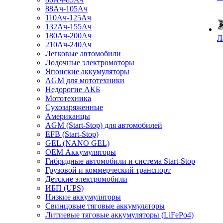
88Ач-105Ач
110Ач-125Ач
132Ач-155Ач
180Ач-200Ач
Л
210Ач-240Ач
Легковые автомобили
Лодочные электромоторы
Японские аккумуляторы
AGM для мототехники
Недорогие АКБ
Мототехника
Сухозаряженные
Американцы
AGM (Start-Stop) для автомобилей
EFB (Start-Stop)
GEL (NANO GEL)
OEM Аккумуляторы
Гибридные автомобили и система Start-Stop
Грузовой и коммерческий транспорт
Детские электромобили
ИБП (UPS)
Низкие аккумуляторы
Свинцовые тяговые аккумуляторы
Литиевые тяговые аккумуляторы (LiFePo4)