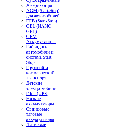
Сухозаряженные
Американцы
AGM (Start-Stop)
для автомобилей
EFB (Start-Stop)
GEL (NANO
GEL)
OEM
Аккумуляторы
Гибридные
автомобили и
система Start-
Stop
Грузовой и
коммерческий
транспорт
Детские
электромобили
ИБП (UPS)
Низкие
аккумуляторы
Свинцовые
тяговые
аккумуляторы
Литиевые