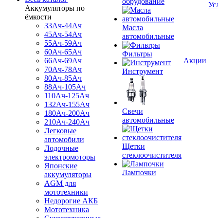
обрудование
Ус
Аккумуляторы по
ёмкости
33Ач-44Ач
Масла
45Ач-54Ач
автомобильные
55Ач-59Ач
60Ач-65Ач
Фильтры
66Ач-69Ач
Акции
70Ач-78Ач
Инструмент
80Ач-85Ач
88Ач-105Ач
110Ач-125Ач
132Ач-155Ач
Свечи
180Ач-200Ач
автомобильные
210Ач-240Ач
Легковые
автомобили
Щетки
Лодочные
стеклоочистителя
электромоторы
Японские
Лампочки
аккумуляторы
AGM для
мототехники
Недорогие АКБ
Мототехника