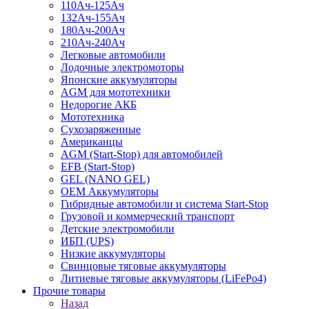
110Ач-125Ач
132Ач-155Ач
180Ач-200Ач
210Ач-240Ач
Легковые автомобили
Лодочные электромоторы
Японские аккумуляторы
AGM для мототехники
Недорогие АКБ
Мототехника
Сухозаряженные
Американцы
AGM (Start-Stop) для автомобилей
EFB (Start-Stop)
GEL (NANO GEL)
OEM Аккумуляторы
Гибридные автомобили и система Start-Stop
Грузовой и коммерческий транспорт
Детские электромобили
ИБП (UPS)
Низкие аккумуляторы
Свинцовые тяговые аккумуляторы
Литиевые тяговые аккумуляторы (LiFePo4)
Прочие товары
Назад