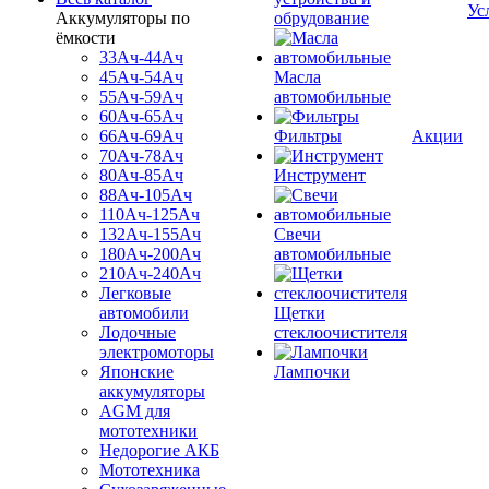
Ус
Аккумуляторы по
обрудование
ёмкости
33Ач-44Ач
45Ач-54Ач
Масла
55Ач-59Ач
автомобильные
60Ач-65Ач
66Ач-69Ач
Фильтры
Акции
70Ач-78Ач
80Ач-85Ач
Инструмент
88Ач-105Ач
110Ач-125Ач
132Ач-155Ач
Свечи
180Ач-200Ач
автомобильные
210Ач-240Ач
Легковые
автомобили
Щетки
Лодочные
стеклоочистителя
электромоторы
Японские
Лампочки
аккумуляторы
AGM для
мототехники
Недорогие АКБ
Мототехника