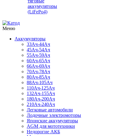
тяговые
аккумуляторы
(LiFePo4)
Меню
Аккумуляторы
33Ач-44Ач
45Ач-54Ач
55Ач-59Ач
60Ач-65Ач
66Ач-69Ач
70Ач-78Ач
80Ач-85Ач
88Ач-105Ач
110Ач-125Ач
132Ач-155Ач
180Ач-200Ач
210Ач-240Ач
Легковые автомобили
Лодочные электромоторы
Японские аккумуляторы
AGM для мототехники
Недорогие АКБ