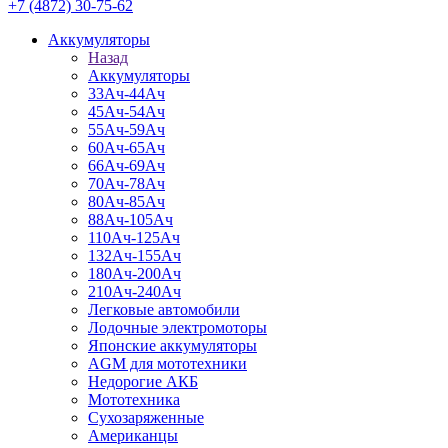
+7 (4872) 30-75-62
Аккумуляторы
Назад
Аккумуляторы
33Ач-44Ач
45Ач-54Ач
55Ач-59Ач
60Ач-65Ач
66Ач-69Ач
70Ач-78Ач
80Ач-85Ач
88Ач-105Ач
110Ач-125Ач
132Ач-155Ач
180Ач-200Ач
210Ач-240Ач
Легковые автомобили
Лодочные электромоторы
Японские аккумуляторы
AGM для мототехники
Недорогие АКБ
Мототехника
Сухозаряженные
Американцы