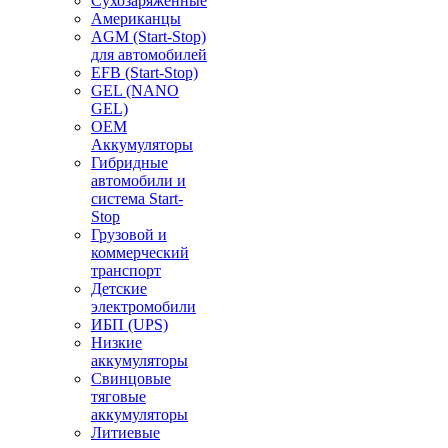
Сухозаряженные
Американцы
AGM (Start-Stop)
для автомобилей
EFB (Start-Stop)
GEL (NANO
GEL)
OEM
Аккумуляторы
Гибридные
автомобили и
система Start-
Stop
Грузовой и
коммерческий
транспорт
Детские
электромобили
ИБП (UPS)
Низкие
аккумуляторы
Свинцовые
тяговые
аккумуляторы
Литиевые