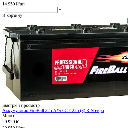
14 950
₽
/шт
-
+
В корзину
Быстрый просмотр
Аккумулятор FireBall 225 А*ч 6СТ-225 (3) R N евро
Много
20 950 ₽
20 950
₽
/шт