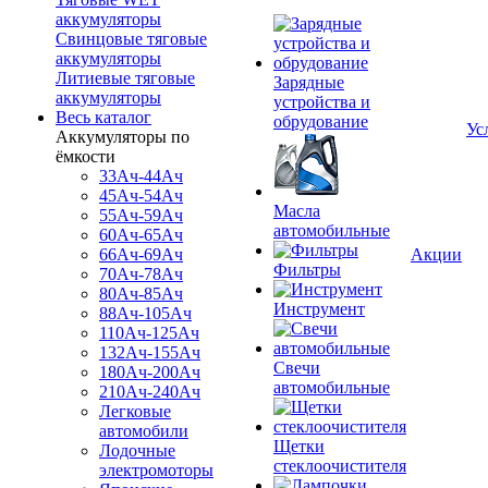
аккумуляторы
Свинцовые тяговые
аккумуляторы
Литиевые тяговые
Зарядные
аккумуляторы
устройства и
Весь каталог
обрудование
Ус
Аккумуляторы по
ёмкости
33Ач-44Ач
45Ач-54Ач
Масла
55Ач-59Ач
автомобильные
60Ач-65Ач
66Ач-69Ач
Акции
Фильтры
70Ач-78Ач
80Ач-85Ач
Инструмент
88Ач-105Ач
110Ач-125Ач
132Ач-155Ач
Свечи
180Ач-200Ач
автомобильные
210Ач-240Ач
Легковые
автомобили
Щетки
Лодочные
стеклоочистителя
электромоторы