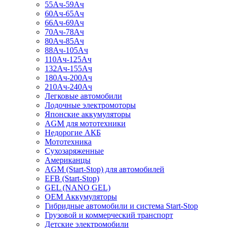
55Ач-59Ач
60Ач-65Ач
66Ач-69Ач
70Ач-78Ач
80Ач-85Ач
88Ач-105Ач
110Ач-125Ач
132Ач-155Ач
180Ач-200Ач
210Ач-240Ач
Легковые автомобили
Лодочные электромоторы
Японские аккумуляторы
AGM для мототехники
Недорогие АКБ
Мототехника
Сухозаряженные
Американцы
AGM (Start-Stop) для автомобилей
EFB (Start-Stop)
GEL (NANO GEL)
OEM Аккумуляторы
Гибридные автомобили и система Start-Stop
Грузовой и коммерческий транспорт
Детские электромобили