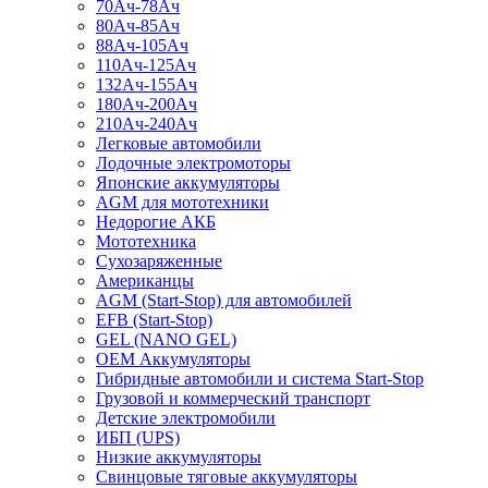
70Ач-78Ач
80Ач-85Ач
88Ач-105Ач
110Ач-125Ач
132Ач-155Ач
180Ач-200Ач
210Ач-240Ач
Легковые автомобили
Лодочные электромоторы
Японские аккумуляторы
AGM для мототехники
Недорогие АКБ
Мототехника
Сухозаряженные
Американцы
AGM (Start-Stop) для автомобилей
EFB (Start-Stop)
GEL (NANO GEL)
OEM Аккумуляторы
Гибридные автомобили и система Start-Stop
Грузовой и коммерческий транспорт
Детские электромобили
ИБП (UPS)
Низкие аккумуляторы
Свинцовые тяговые аккумуляторы