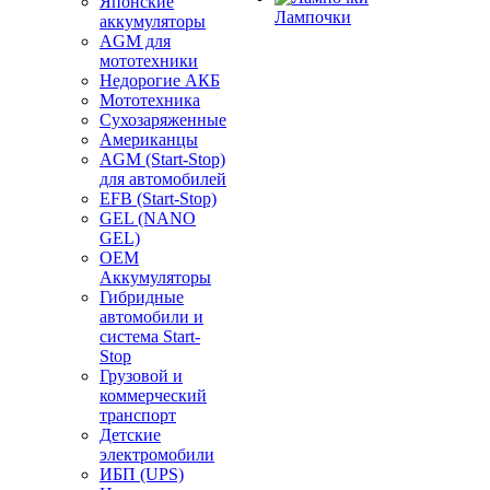
Японские
Лампочки
аккумуляторы
AGM для
мототехники
Недорогие АКБ
Мототехника
Сухозаряженные
Американцы
AGM (Start-Stop)
для автомобилей
EFB (Start-Stop)
GEL (NANO
GEL)
OEM
Аккумуляторы
Гибридные
автомобили и
система Start-
Stop
Грузовой и
коммерческий
транспорт
Детские
электромобили
ИБП (UPS)