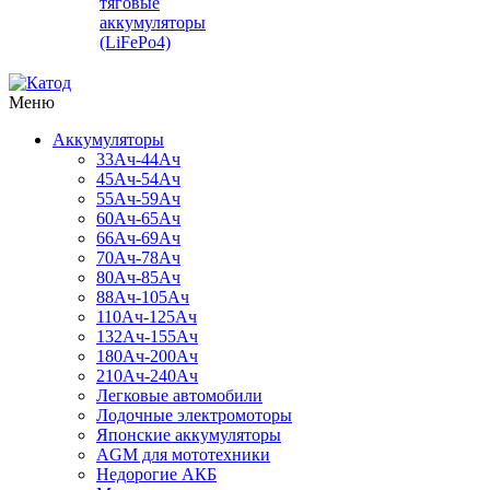
тяговые
аккумуляторы
(LiFePo4)
Меню
Аккумуляторы
33Ач-44Ач
45Ач-54Ач
55Ач-59Ач
60Ач-65Ач
66Ач-69Ач
70Ач-78Ач
80Ач-85Ач
88Ач-105Ач
110Ач-125Ач
132Ач-155Ач
180Ач-200Ач
210Ач-240Ач
Легковые автомобили
Лодочные электромоторы
Японские аккумуляторы
AGM для мототехники
Недорогие АКБ