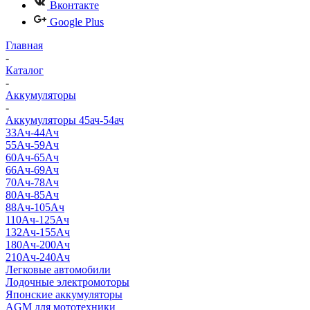
Вконтакте
Google Plus
Главная
-
Каталог
-
Аккумуляторы
-
Аккумуляторы 45ач-54ач
33Ач-44Ач
55Ач-59Ач
60Ач-65Ач
66Ач-69Ач
70Ач-78Ач
80Ач-85Ач
88Ач-105Ач
110Ач-125Ач
132Ач-155Ач
180Ач-200Ач
210Ач-240Ач
Легковые автомобили
Лодочные электромоторы
Японские аккумуляторы
AGM для мототехники