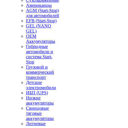
Сухозаряженные
Американцы
AGM (Start-Stop)
для автомобилей
EFB (Start-Stop)
GEL (NANO
GEL)
OEM
Аккумуляторы
Гибридные
автомобили и
система Start-
Stop
Грузовой и
коммерческий
транспорт
Детские
электромобили
ИБП (UPS)
Низкие
аккумуляторы
Свинцовые
тяговые
аккумуляторы
Литиевые