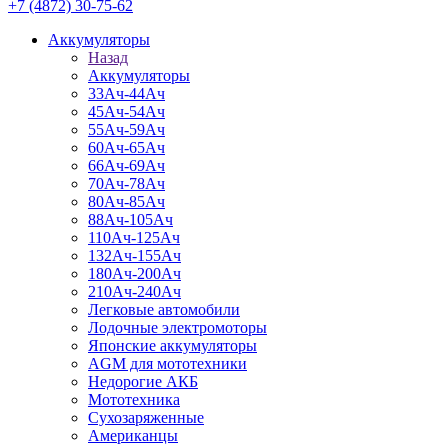
+7 (4872) 30-75-62
Аккумуляторы
Назад
Аккумуляторы
33Ач-44Ач
45Ач-54Ач
55Ач-59Ач
60Ач-65Ач
66Ач-69Ач
70Ач-78Ач
80Ач-85Ач
88Ач-105Ач
110Ач-125Ач
132Ач-155Ач
180Ач-200Ач
210Ач-240Ач
Легковые автомобили
Лодочные электромоторы
Японские аккумуляторы
AGM для мототехники
Недорогие АКБ
Мототехника
Сухозаряженные
Американцы