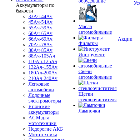
обрудование
Ус
Аккумуляторы по
ёмкости
33Ач-44Ач
45Ач-54Ач
Масла
55Ач-59Ач
автомобильные
60Ач-65Ач
66Ач-69Ач
Акции
Фильтры
70Ач-78Ач
80Ач-85Ач
Инструмент
88Ач-105Ач
110Ач-125Ач
132Ач-155Ач
Свечи
180Ач-200Ач
автомобильные
210Ач-240Ач
Легковые
автомобили
Щетки
Лодочные
стеклоочистителя
электромоторы
Японские
Лампочки
аккумуляторы
AGM для
мототехники
Недорогие АКБ
Мототехника