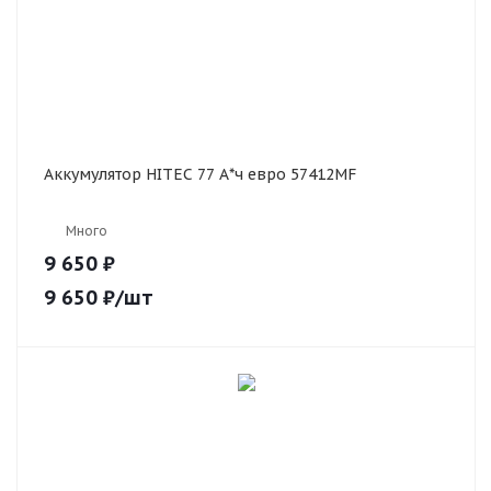
Аккумулятор HITEC 77 А*ч евро 57412MF
Много
9 650 ₽
9 650
₽
/шт