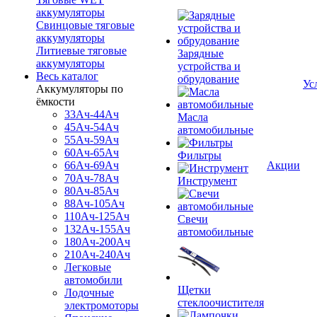
аккумуляторы
Свинцовые тяговые
аккумуляторы
Литиевые тяговые
Зарядные
аккумуляторы
устройства и
Весь каталог
обрудование
Ус
Аккумуляторы по
ёмкости
33Ач-44Ач
Масла
45Ач-54Ач
автомобильные
55Ач-59Ач
60Ач-65Ач
Фильтры
66Ач-69Ач
Акции
70Ач-78Ач
Инструмент
80Ач-85Ач
88Ач-105Ач
110Ач-125Ач
Свечи
132Ач-155Ач
автомобильные
180Ач-200Ач
210Ач-240Ач
Легковые
автомобили
Щетки
Лодочные
стеклоочистителя
электромоторы