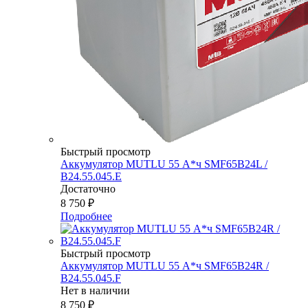
Быстрый просмотр
Аккумулятор MUTLU 55 А*ч SMF65B24L /
B24.55.045.E
Достаточно
8 750
₽
Подробнее
Быстрый просмотр
Аккумулятор MUTLU 55 А*ч SMF65B24R /
B24.55.045.F
Нет в наличии
8 750
₽