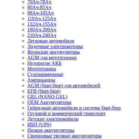
70Ач-78Ач
80Ач-85Ач
88Ач-105Ач
110Ач-125Ач
132Ач-155Ач
180Ач-200Ач
210Ач-240Ач
Легковые автомобили
Лодочные электромоторы
Японские аккумуляторы
AGM для мототехники
Недорогие АКБ
Мототехника
Сухозаряженные
Американцы
AGM (Start-Stop) для автомобилей
EFB (Start-Stop)
GEL (NANO GEL)
OEM Аккумуляторы
Гибридные автомобили и система Start-Stop
Грузовой и коммерческий транспорт
Детские электромобили
ИБП (UPS)
Низкие аккумуляторы
Свинцовые тяговые аккумуляторы