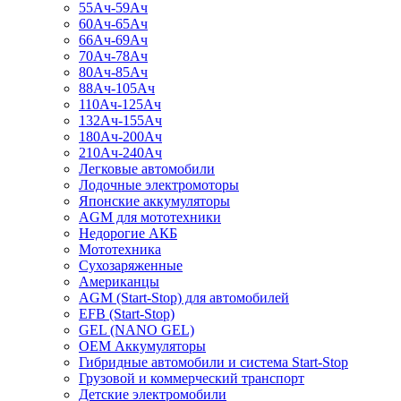
55Ач-59Ач
60Ач-65Ач
66Ач-69Ач
70Ач-78Ач
80Ач-85Ач
88Ач-105Ач
110Ач-125Ач
132Ач-155Ач
180Ач-200Ач
210Ач-240Ач
Легковые автомобили
Лодочные электромоторы
Японские аккумуляторы
AGM для мототехники
Недорогие АКБ
Мототехника
Сухозаряженные
Американцы
AGM (Start-Stop) для автомобилей
EFB (Start-Stop)
GEL (NANO GEL)
OEM Аккумуляторы
Гибридные автомобили и система Start-Stop
Грузовой и коммерческий транспорт
Детские электромобили