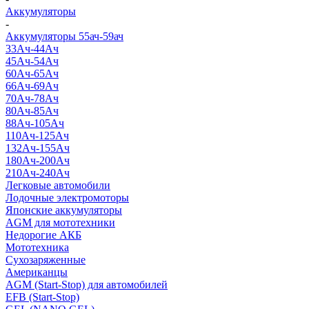
Аккумуляторы
-
Аккумуляторы 55ач-59ач
33Ач-44Ач
45Ач-54Ач
60Ач-65Ач
66Ач-69Ач
70Ач-78Ач
80Ач-85Ач
88Ач-105Ач
110Ач-125Ач
132Ач-155Ач
180Ач-200Ач
210Ач-240Ач
Легковые автомобили
Лодочные электромоторы
Японские аккумуляторы
AGM для мототехники
Недорогие АКБ
Мототехника
Сухозаряженные
Американцы
AGM (Start-Stop) для автомобилей
EFB (Start-Stop)