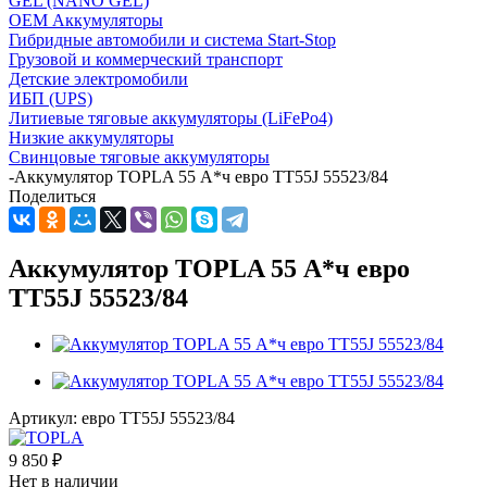
GEL (NANO GEL)
OEM Аккумуляторы
Гибридные автомобили и система Start-Stop
Грузовой и коммерческий транспорт
Детские электромобили
ИБП (UPS)
Литиевые тяговые аккумуляторы (LiFePo4)
Низкие аккумуляторы
Свинцовые тяговые аккумуляторы
-
Аккумулятор TOPLA 55 А*ч евро TT55J 55523/84
Поделиться
Аккумулятор TOPLA 55 А*ч евро
TT55J 55523/84
Артикул:
евро TT55J 55523/84
9 850
₽
Нет в наличии