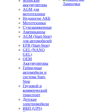
Японские
Лампочки
аккумуляторы
AGM для
мототехники
Недорогие АКБ
Мототехника
Сухозаряженные
Американцы
AGM (Start-Stop)
для автомобилей
EFB (Start-Stop)
GEL (NANO
GEL)
OEM
Аккумуляторы
Гибридные
автомобили и
система Start-
Stop
Грузовой и
коммерческий
транспорт
Детские
электромобили
ИБП (UPS)