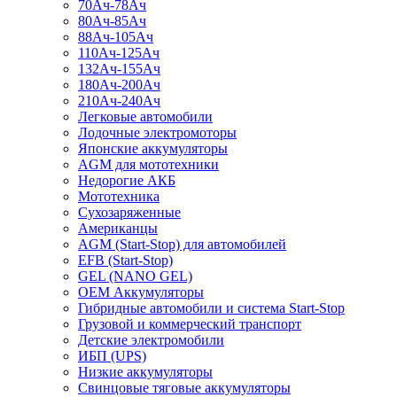
70Ач-78Ач
80Ач-85Ач
88Ач-105Ач
110Ач-125Ач
132Ач-155Ач
180Ач-200Ач
210Ач-240Ач
Легковые автомобили
Лодочные электромоторы
Японские аккумуляторы
AGM для мототехники
Недорогие АКБ
Мототехника
Сухозаряженные
Американцы
AGM (Start-Stop) для автомобилей
EFB (Start-Stop)
GEL (NANO GEL)
OEM Аккумуляторы
Гибридные автомобили и система Start-Stop
Грузовой и коммерческий транспорт
Детские электромобили
ИБП (UPS)
Низкие аккумуляторы
Свинцовые тяговые аккумуляторы