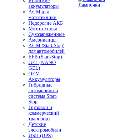
Японские
Лампочки
аккумуляторы
AGM для
мототехники
Недорогие АКБ
Мототехника
Сухозаряженные
Американцы
AGM (Start-Stop)
для автомобилей
EFB (Start-Stop)
GEL (NANO
GEL)
OEM
Аккумуляторы
Гибридные
автомобили и
система Start-
Stop
Грузовой и
коммерческий
транспорт
Детские
электромобили
ИБП (UPS)