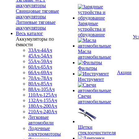
аккумуляторы
Свинцовые тяговые
аккумуляторы
Литиевые тяговые
Зарядные
аккумуляторы
устройства и
Весь каталог
обрудование
Ус
Аккумуляторы по
ёмкости
33Ач-44Ач
Масла
45Ач-54Ач
автомобильные
55Ач-59Ач
60Ач-65Ач
Фильтры
66Ач-69Ач
Акции
70Ач-78Ач
Инструмент
80Ач-85Ач
88Ач-105Ач
110Ач-125Ач
Свечи
132Ач-155Ач
автомобильные
180Ач-200Ач
210Ач-240Ач
Легковые
автомобили
Щетки
Лодочные
стеклоочистителя
электромоторы