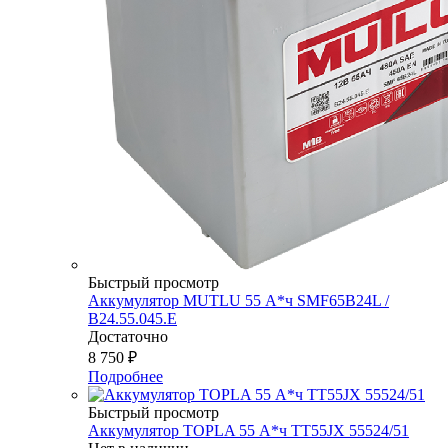
Быстрый просмотр
Аккумулятор MUTLU 55 А*ч SMF65B24L /
B24.55.045.E
Достаточно
8 750
₽
Подробнее
Быстрый просмотр
Аккумулятор TOPLA 55 А*ч TT55JX 55524/51