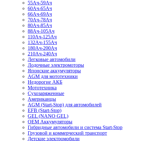
55Ач-59Ач
60Ач-65Ач
66Ач-69Ач
70Ач-78Ач
80Ач-85Ач
88Ач-105Ач
110Ач-125Ач
132Ач-155Ач
180Ач-200Ач
210Ач-240Ач
Легковые автомобили
Лодочные электромоторы
Японские аккумуляторы
AGM для мототехники
Недорогие АКБ
Мототехника
Сухозаряженные
Американцы
AGM (Start-Stop) для автомобилей
EFB (Start-Stop)
GEL (NANO GEL)
OEM Аккумуляторы
Гибридные автомобили и система Start-Stop
Грузовой и коммерческий транспорт
Детские электромобили