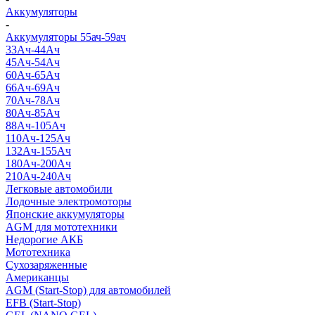
Аккумуляторы
-
Аккумуляторы 55ач-59ач
33Ач-44Ач
45Ач-54Ач
60Ач-65Ач
66Ач-69Ач
70Ач-78Ач
80Ач-85Ач
88Ач-105Ач
110Ач-125Ач
132Ач-155Ач
180Ач-200Ач
210Ач-240Ач
Легковые автомобили
Лодочные электромоторы
Японские аккумуляторы
AGM для мототехники
Недорогие АКБ
Мототехника
Сухозаряженные
Американцы
AGM (Start-Stop) для автомобилей
EFB (Start-Stop)