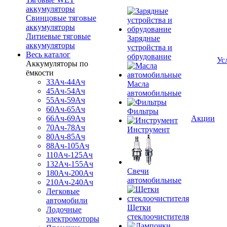
аккумуляторы
Свинцовые тяговые
аккумуляторы
Литиевые тяговые
Зарядные
аккумуляторы
устройства и
Весь каталог
обрудование
Ус
Аккумуляторы по
ёмкости
33Ач-44Ач
Масла
45Ач-54Ач
автомобильные
55Ач-59Ач
60Ач-65Ач
Фильтры
66Ач-69Ач
Акции
70Ач-78Ач
Инструмент
80Ач-85Ач
88Ач-105Ач
110Ач-125Ач
132Ач-155Ач
Свечи
180Ач-200Ач
автомобильные
210Ач-240Ач
Легковые
автомобили
Щетки
Лодочные
стеклоочистителя
электромоторы