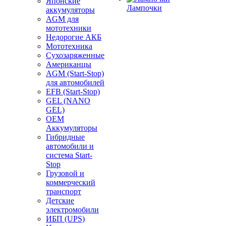
Японские
Лампочки
аккумуляторы
AGM для
мототехники
Недорогие АКБ
Мототехника
Сухозаряженные
Американцы
AGM (Start-Stop)
для автомобилей
EFB (Start-Stop)
GEL (NANO
GEL)
OEM
Аккумуляторы
Гибридные
автомобили и
система Start-
Stop
Грузовой и
коммерческий
транспорт
Детские
электромобили
ИБП (UPS)