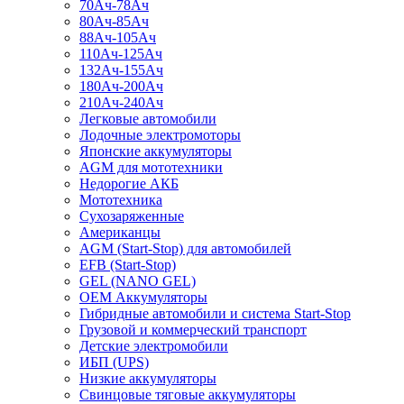
70Ач-78Ач
80Ач-85Ач
88Ач-105Ач
110Ач-125Ач
132Ач-155Ач
180Ач-200Ач
210Ач-240Ач
Легковые автомобили
Лодочные электромоторы
Японские аккумуляторы
AGM для мототехники
Недорогие АКБ
Мототехника
Сухозаряженные
Американцы
AGM (Start-Stop) для автомобилей
EFB (Start-Stop)
GEL (NANO GEL)
OEM Аккумуляторы
Гибридные автомобили и система Start-Stop
Грузовой и коммерческий транспорт
Детские электромобили
ИБП (UPS)
Низкие аккумуляторы
Свинцовые тяговые аккумуляторы