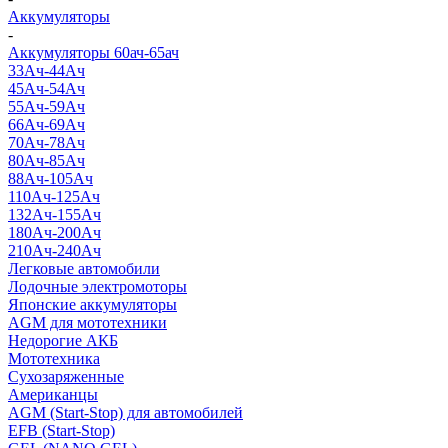
Аккумуляторы
-
Аккумуляторы 60ач-65ач
33Ач-44Ач
45Ач-54Ач
55Ач-59Ач
66Ач-69Ач
70Ач-78Ач
80Ач-85Ач
88Ач-105Ач
110Ач-125Ач
132Ач-155Ач
180Ач-200Ач
210Ач-240Ач
Легковые автомобили
Лодочные электромоторы
Японские аккумуляторы
AGM для мототехники
Недорогие АКБ
Мототехника
Сухозаряженные
Американцы
AGM (Start-Stop) для автомобилей
EFB (Start-Stop)