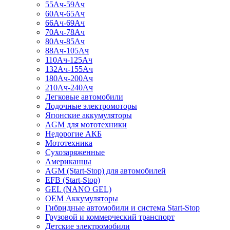
55Ач-59Ач
60Ач-65Ач
66Ач-69Ач
70Ач-78Ач
80Ач-85Ач
88Ач-105Ач
110Ач-125Ач
132Ач-155Ач
180Ач-200Ач
210Ач-240Ач
Легковые автомобили
Лодочные электромоторы
Японские аккумуляторы
AGM для мототехники
Недорогие АКБ
Мототехника
Сухозаряженные
Американцы
AGM (Start-Stop) для автомобилей
EFB (Start-Stop)
GEL (NANO GEL)
OEM Аккумуляторы
Гибридные автомобили и система Start-Stop
Грузовой и коммерческий транспорт
Детские электромобили