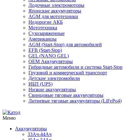
Лодочные электромоторы
Японские аккумуляторы
AGM для мототехники
Недорогие АКБ
Мототехника
Сухозаряженные
Американцы
AGM (Start-Stop) для автомобилей
EFB (Start-Stop)
GEL (NANO GEL)
OEM Аккумуляторы
Гибридные автомобили и система Start-Stop
Грузовой и коммерческий транспорт
Детские электромобили
ИБП (UPS)
Низкие аккумуляторы
Свинцовые тяговые аккумуляторы
Литиевые тяговые аккумуляторы (LiFePo4)
Меню
Аккумуляторы
33Ач-44Ач
45Ач-54Ач