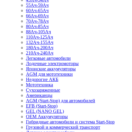
55Ач-59Ач
60Ач-65Ач
66Ач-69Ач
70Ач-78Ач
80Ач-85Ач
88Ач-105Ач
110Ач-125Ач
132Ач-155Ач
180Ач-200Ач
210Ач-240Ач
Легковые автомобили
Лодочные электромоторы
Японские аккумуляторы
AGM для мототехники
Недорогие АКБ
Мототехника
Сухозаряженные
Американцы
AGM (Start-Stop) для автомобилей
EFB (Start-Stop)
GEL (NANO GEL)
OEM Аккумуляторы
Гибридные автомобили и система Start-Stop
Грузовой и коммерческий транспорт