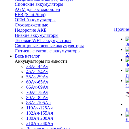
Японские аккумуляторы
AGM для автомобилей
EFB (Start-Stop)
OEM Аккумуляторы
Сухозаряженные
Прочие
Недорогие АКБ
Низкие аккумуляторы
Тяговые WET аккумуляторы
З
Свинцовые тяговые аккумуляторы
Литиевые тяговые аккумуляторы
М
Весь каталог
Аккумуляторы по ёмкости
Ф
33Ач-44Ач
45Ач-54Ач
И
55Ач-59Ач
60Ач-65Ач
С
66Ач-69Ач
70Ач-78Ач
80Ач-85Ач
88Ач-105Ач
110Ач-125Ач
Щ
132Ач-155Ач
180Ач-200Ач
Л
210Ач-240Ач
Легковые автомобили