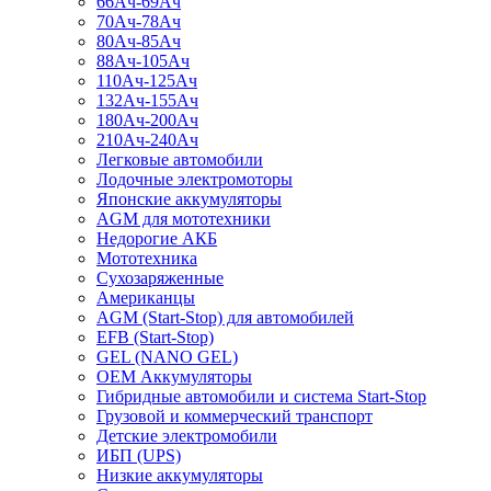
66Ач-69Ач
70Ач-78Ач
80Ач-85Ач
88Ач-105Ач
110Ач-125Ач
132Ач-155Ач
180Ач-200Ач
210Ач-240Ач
Легковые автомобили
Лодочные электромоторы
Японские аккумуляторы
AGM для мототехники
Недорогие АКБ
Мототехника
Сухозаряженные
Американцы
AGM (Start-Stop) для автомобилей
EFB (Start-Stop)
GEL (NANO GEL)
OEM Аккумуляторы
Гибридные автомобили и система Start-Stop
Грузовой и коммерческий транспорт
Детские электромобили
ИБП (UPS)
Низкие аккумуляторы