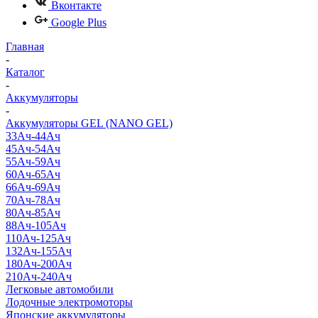
Вконтакте
Google Plus
Главная
-
Каталог
-
Аккумуляторы
-
Аккумуляторы GEL (NANO GEL)
33Ач-44Ач
45Ач-54Ач
55Ач-59Ач
60Ач-65Ач
66Ач-69Ач
70Ач-78Ач
80Ач-85Ач
88Ач-105Ач
110Ач-125Ач
132Ач-155Ач
180Ач-200Ач
210Ач-240Ач
Легковые автомобили
Лодочные электромоторы
Японские аккумуляторы