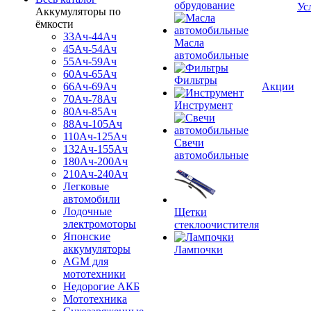
обрудование
Ус
Аккумуляторы по
ёмкости
33Ач-44Ач
Масла
45Ач-54Ач
автомобильные
55Ач-59Ач
60Ач-65Ач
Фильтры
66Ач-69Ач
Акции
70Ач-78Ач
Инструмент
80Ач-85Ач
88Ач-105Ач
110Ач-125Ач
Свечи
132Ач-155Ач
автомобильные
180Ач-200Ач
210Ач-240Ач
Легковые
автомобили
Лодочные
Щетки
электромоторы
стеклоочистителя
Японские
аккумуляторы
Лампочки
AGM для
мототехники
Недорогие АКБ
Мототехника