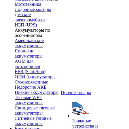
Мототехника
Лодочные моторы
Детские
электромобили
ИБП (UPS)
Аккумуляторы по
особенностям
Американские
аккумуляторы
Японские
аккумуляторы
AGM для
автомобилей
EFB (Start-Stop)
OEM Аккумуляторы
Сухозаряженные
Недорогие АКБ
Низкие аккумуляторы
Прочие товары
Тяговые WET
аккумуляторы
Свинцовые тяговые
аккумуляторы
Литиевые тяговые
Зарядные
аккумуляторы
устройства и
Весь каталог