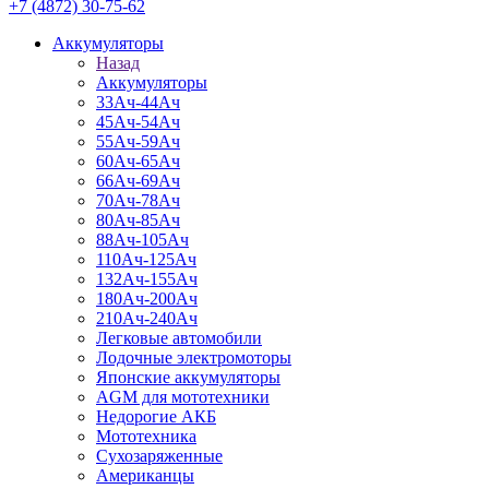
+7 (4872) 30-75-62
Аккумуляторы
Назад
Аккумуляторы
33Ач-44Ач
45Ач-54Ач
55Ач-59Ач
60Ач-65Ач
66Ач-69Ач
70Ач-78Ач
80Ач-85Ач
88Ач-105Ач
110Ач-125Ач
132Ач-155Ач
180Ач-200Ач
210Ач-240Ач
Легковые автомобили
Лодочные электромоторы
Японские аккумуляторы
AGM для мототехники
Недорогие АКБ
Мототехника
Сухозаряженные
Американцы