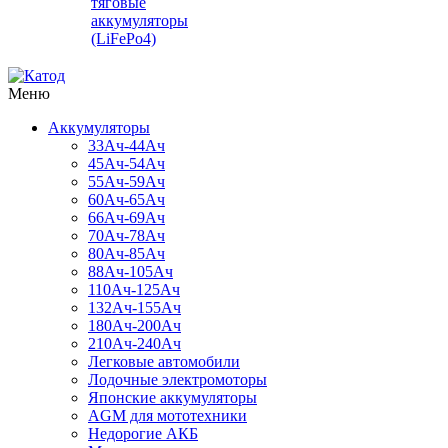
тяговые
аккумуляторы
(LiFePo4)
Меню
Аккумуляторы
33Ач-44Ач
45Ач-54Ач
55Ач-59Ач
60Ач-65Ач
66Ач-69Ач
70Ач-78Ач
80Ач-85Ач
88Ач-105Ач
110Ач-125Ач
132Ач-155Ач
180Ач-200Ач
210Ач-240Ач
Легковые автомобили
Лодочные электромоторы
Японские аккумуляторы
AGM для мототехники
Недорогие АКБ