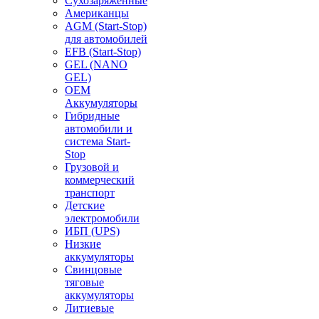
Сухозаряженные
Американцы
AGM (Start-Stop)
для автомобилей
EFB (Start-Stop)
GEL (NANO
GEL)
OEM
Аккумуляторы
Гибридные
автомобили и
система Start-
Stop
Грузовой и
коммерческий
транспорт
Детские
электромобили
ИБП (UPS)
Низкие
аккумуляторы
Свинцовые
тяговые
аккумуляторы
Литиевые