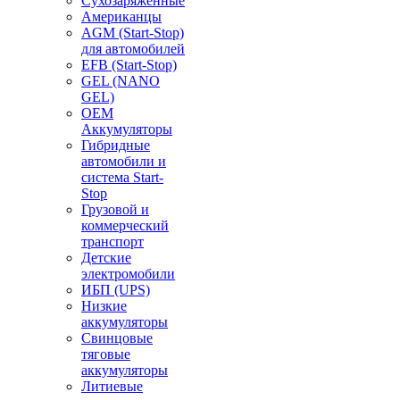
Сухозаряженные
Американцы
AGM (Start-Stop)
для автомобилей
EFB (Start-Stop)
GEL (NANO
GEL)
OEM
Аккумуляторы
Гибридные
автомобили и
система Start-
Stop
Грузовой и
коммерческий
транспорт
Детские
электромобили
ИБП (UPS)
Низкие
аккумуляторы
Свинцовые
тяговые
аккумуляторы
Литиевые