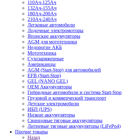
110Ач-125Ач
132Ач-155Ач
180Ач-200Ач
210Ач-240Ач
Легковые автомобили
Лодочные электромоторы
Японские аккумуляторы
AGM для мототехники
Недорогие АКБ
Мототехника
Сухозаряженные
Американцы
AGM (Start-Stop) для автомобилей
EFB (Start-Stop)
GEL (NANO GEL)
OEM Аккумуляторы
Гибридные автомобили и система Start-Stop
Грузовой и коммерческий транспорт
Детские электромобили
ИБП (UPS)
Низкие аккумуляторы
Свинцовые тяговые аккумуляторы
Литиевые тяговые аккумуляторы (LiFePo4)
Прочие товары
Назад