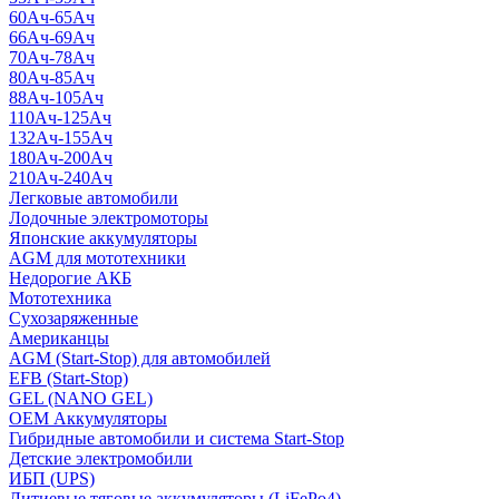
60Ач-65Ач
66Ач-69Ач
70Ач-78Ач
80Ач-85Ач
88Ач-105Ач
110Ач-125Ач
132Ач-155Ач
180Ач-200Ач
210Ач-240Ач
Легковые автомобили
Лодочные электромоторы
Японские аккумуляторы
AGM для мототехники
Недорогие АКБ
Мототехника
Сухозаряженные
Американцы
AGM (Start-Stop) для автомобилей
EFB (Start-Stop)
GEL (NANO GEL)
OEM Аккумуляторы
Гибридные автомобили и система Start-Stop
Детские электромобили
ИБП (UPS)
Литиевые тяговые аккумуляторы (LiFePo4)