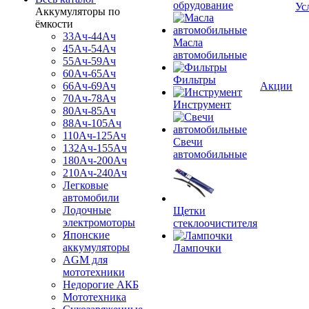
обрудование
Ус
Аккумуляторы по
ёмкости
33Ач-44Ач
Масла
45Ач-54Ач
автомобильные
55Ач-59Ач
60Ач-65Ач
Фильтры
66Ач-69Ач
Акции
70Ач-78Ач
Инструмент
80Ач-85Ач
88Ач-105Ач
110Ач-125Ач
Свечи
132Ач-155Ач
автомобильные
180Ач-200Ач
210Ач-240Ач
Легковые
автомобили
Лодочные
Щетки
электромоторы
стеклоочистителя
Японские
аккумуляторы
Лампочки
AGM для
мототехники
Недорогие АКБ
Мототехника