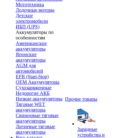
Мототехника
Лодочные моторы
Детские
электромобили
ИБП (UPS)
Аккумуляторы по
особенностям
Американские
аккумуляторы
Японские
аккумуляторы
AGM для
автомобилей
EFB (Start-Stop)
OEM Аккумуляторы
Сухозаряженные
Недорогие АКБ
Низкие аккумуляторы
Прочие товары
Тяговые WET
аккумуляторы
Свинцовые тяговые
аккумуляторы
Литиевые тяговые
Зарядные
аккумуляторы
устройства и
Весь каталог