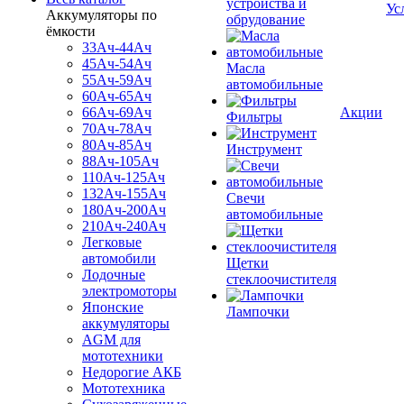
устройства и
Ус
Аккумуляторы по
обрудование
ёмкости
33Ач-44Ач
45Ач-54Ач
Масла
55Ач-59Ач
автомобильные
60Ач-65Ач
66Ач-69Ач
Акции
Фильтры
70Ач-78Ач
80Ач-85Ач
Инструмент
88Ач-105Ач
110Ач-125Ач
132Ач-155Ач
Свечи
180Ач-200Ач
автомобильные
210Ач-240Ач
Легковые
автомобили
Щетки
Лодочные
стеклоочистителя
электромоторы
Японские
Лампочки
аккумуляторы
AGM для
мототехники
Недорогие АКБ
Мототехника