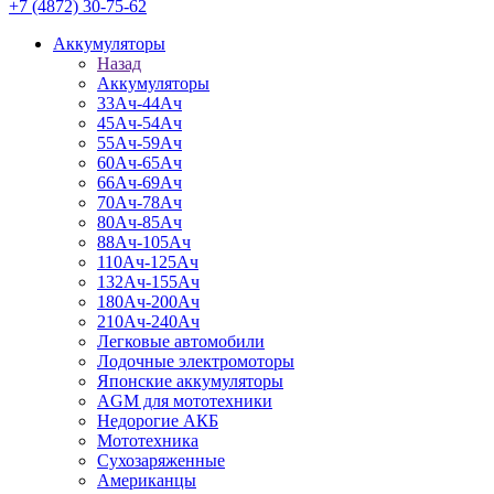
+7 (4872) 30-75-62
Аккумуляторы
Назад
Аккумуляторы
33Ач-44Ач
45Ач-54Ач
55Ач-59Ач
60Ач-65Ач
66Ач-69Ач
70Ач-78Ач
80Ач-85Ач
88Ач-105Ач
110Ач-125Ач
132Ач-155Ач
180Ач-200Ач
210Ач-240Ач
Легковые автомобили
Лодочные электромоторы
Японские аккумуляторы
AGM для мототехники
Недорогие АКБ
Мототехника
Сухозаряженные
Американцы