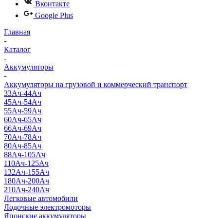
Вконтакте
Google Plus
Главная
-
Каталог
-
Аккумуляторы
-
Аккумуляторы на грузовой и коммерческий транспорт
33Ач-44Ач
45Ач-54Ач
55Ач-59Ач
60Ач-65Ач
66Ач-69Ач
70Ач-78Ач
80Ач-85Ач
88Ач-105Ач
110Ач-125Ач
132Ач-155Ач
180Ач-200Ач
210Ач-240Ач
Легковые автомобили
Лодочные электромоторы
Японские аккумуляторы