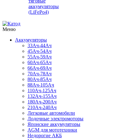
тяговые
аккумуляторы
(LiFePo4)
Меню
Аккумуляторы
33Ач-44Ач
45Ач-54Ач
55Ач-59Ач
60Ач-65Ач
66Ач-69Ач
70Ач-78Ач
80Ач-85Ач
88Ач-105Ач
110Ач-125Ач
132Ач-155Ач
180Ач-200Ач
210Ач-240Ач
Легковые автомобили
Лодочные электромоторы
Японские аккумуляторы
AGM для мототехники
Недорогие АКБ