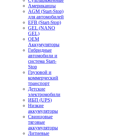
Сухозаряженные
Американцы
AGM (Start-Stop)
для автомобилей
EFB (Start-Stop)
GEL (NANO
GEL)
OEM
Аккумуляторы
Гибридные
автомобили и
система Start-
Stop
Грузовой и
коммерческий
транспорт
Детские
электромобили
ИБП (UPS)
Низкие
аккумуляторы
Свинцовые
тяговые
аккумуляторы
Литиевые