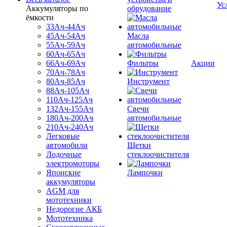
Ус
Аккумуляторы по
обрудование
ёмкости
33Ач-44Ач
45Ач-54Ач
Масла
55Ач-59Ач
автомобильные
60Ач-65Ач
66Ач-69Ач
Фильтры
Акции
70Ач-78Ач
80Ач-85Ач
Инструмент
88Ач-105Ач
110Ач-125Ач
132Ач-155Ач
Свечи
180Ач-200Ач
автомобильные
210Ач-240Ач
Легковые
автомобили
Щетки
Лодочные
стеклоочистителя
электромоторы
Японские
Лампочки
аккумуляторы
AGM для
мототехники
Недорогие АКБ
Мототехника