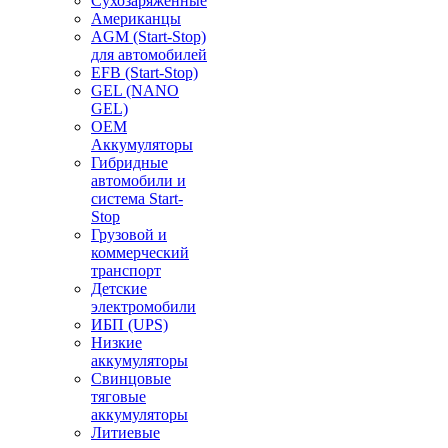
Сухозаряженные
Американцы
AGM (Start-Stop)
для автомобилей
EFB (Start-Stop)
GEL (NANO
GEL)
OEM
Аккумуляторы
Гибридные
автомобили и
система Start-
Stop
Грузовой и
коммерческий
транспорт
Детские
электромобили
ИБП (UPS)
Низкие
аккумуляторы
Свинцовые
тяговые
аккумуляторы
Литиевые