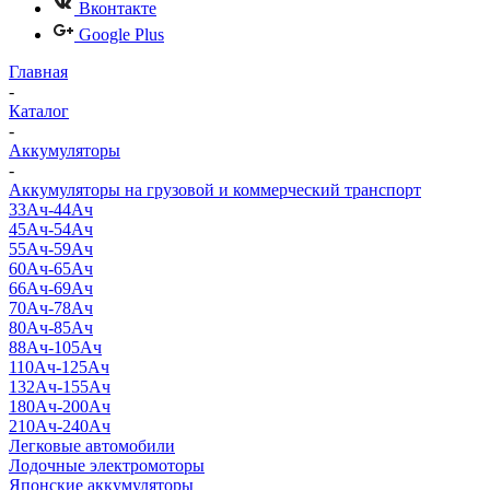
Вконтакте
Google Plus
Главная
-
Каталог
-
Аккумуляторы
-
Аккумуляторы на грузовой и коммерческий транспорт
33Ач-44Ач
45Ач-54Ач
55Ач-59Ач
60Ач-65Ач
66Ач-69Ач
70Ач-78Ач
80Ач-85Ач
88Ач-105Ач
110Ач-125Ач
132Ач-155Ач
180Ач-200Ач
210Ач-240Ач
Легковые автомобили
Лодочные электромоторы
Японские аккумуляторы