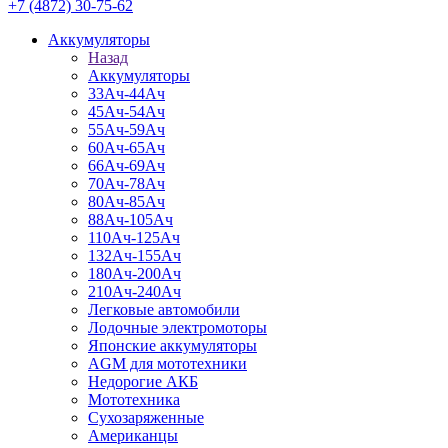
+7 (4872) 30-75-62
Аккумуляторы
Назад
Аккумуляторы
33Ач-44Ач
45Ач-54Ач
55Ач-59Ач
60Ач-65Ач
66Ач-69Ач
70Ач-78Ач
80Ач-85Ач
88Ач-105Ач
110Ач-125Ач
132Ач-155Ач
180Ач-200Ач
210Ач-240Ач
Легковые автомобили
Лодочные электромоторы
Японские аккумуляторы
AGM для мототехники
Недорогие АКБ
Мототехника
Сухозаряженные
Американцы