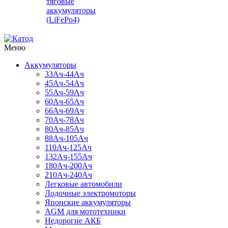
тяговые
аккумуляторы
(LiFePo4)
Меню
Аккумуляторы
33Ач-44Ач
45Ач-54Ач
55Ач-59Ач
60Ач-65Ач
66Ач-69Ач
70Ач-78Ач
80Ач-85Ач
88Ач-105Ач
110Ач-125Ач
132Ач-155Ач
180Ач-200Ач
210Ач-240Ач
Легковые автомобили
Лодочные электромоторы
Японские аккумуляторы
AGM для мототехники
Недорогие АКБ