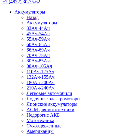
+7 (4872) 30-75-62
Аккумуляторы
Назад
Аккумуляторы
33Ач-44Ач
45Ач-54Ач
55Ач-59Ач
60Ач-65Ач
66Ач-69Ач
70Ач-78Ач
80Ач-85Ач
88Ач-105Ач
110Ач-125Ач
132Ач-155Ач
180Ач-200Ач
210Ач-240Ач
Легковые автомобили
Лодочные электромоторы
Японские аккумуляторы
AGM для мототехники
Недорогие АКБ
Мототехника
Сухозаряженные
Американцы