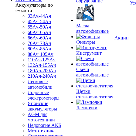
обрудование
Ус
Аккумуляторы по
ёмкости
33Ач-44Ач
45Ач-54Ач
Масла
55Ач-59Ач
автомобильные
60Ач-65Ач
66Ач-69Ач
Акции
Фильтры
70Ач-78Ач
80Ач-85Ач
Инструмент
88Ач-105Ач
110Ач-125Ач
132Ач-155Ач
Свечи
180Ач-200Ач
автомобильные
210Ач-240Ач
Легковые
автомобили
Щетки
Лодочные
стеклоочистителя
электромоторы
Японские
Лампочки
аккумуляторы
AGM для
мототехники
Недорогие АКБ
Мототехника