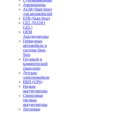
Сухозаряженные
Американцы
AGM (Start-Stop)
для автомобилей
EFB (Start-Stop)
GEL (NANO
GEL)
OEM
Аккумуляторы
Гибридные
автомобили и
система Start-
Stop
Грузовой и
коммерческий
транспорт
Детские
электромобили
ИБП (UPS)
Низкие
аккумуляторы
Свинцовые
тяговые
аккумуляторы
Литиевые