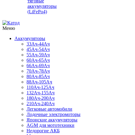
тяговые
аккумуляторы
(LiFePo4)
Меню
Аккумуляторы
33Ач-44Ач
45Ач-54Ач
55Ач-59Ач
60Ач-65Ач
66Ач-69Ач
70Ач-78Ач
80Ач-85Ач
88Ач-105Ач
110Ач-125Ач
132Ач-155Ач
180Ач-200Ач
210Ач-240Ач
Легковые автомобили
Лодочные электромоторы
Японские аккумуляторы
AGM для мототехники
Недорогие АКБ