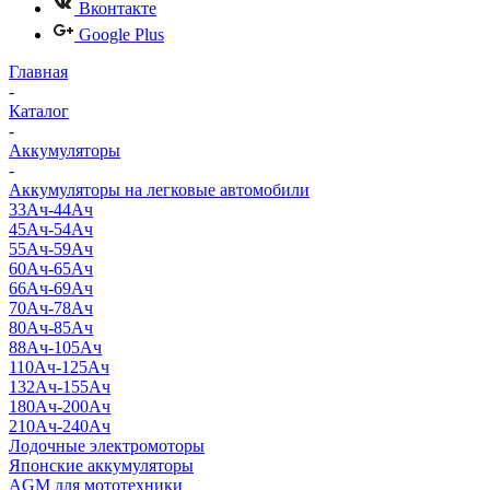
Вконтакте
Google Plus
Главная
-
Каталог
-
Аккумуляторы
-
Аккумуляторы на легковые автомобили
33Ач-44Ач
45Ач-54Ач
55Ач-59Ач
60Ач-65Ач
66Ач-69Ач
70Ач-78Ач
80Ач-85Ач
88Ач-105Ач
110Ач-125Ач
132Ач-155Ач
180Ач-200Ач
210Ач-240Ач
Лодочные электромоторы
Японские аккумуляторы
AGM для мототехники