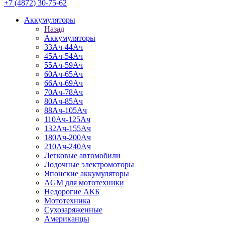
+7 (4872) 30-75-62
Аккумуляторы
Назад
Аккумуляторы
33Ач-44Ач
45Ач-54Ач
55Ач-59Ач
60Ач-65Ач
66Ач-69Ач
70Ач-78Ач
80Ач-85Ач
88Ач-105Ач
110Ач-125Ач
132Ач-155Ач
180Ач-200Ач
210Ач-240Ач
Легковые автомобили
Лодочные электромоторы
Японские аккумуляторы
AGM для мототехники
Недорогие АКБ
Мототехника
Сухозаряженные
Американцы