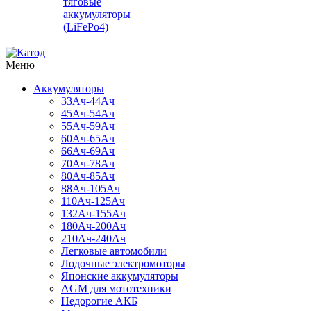
тяговые
аккумуляторы
(LiFePo4)
Меню
Аккумуляторы
33Ач-44Ач
45Ач-54Ач
55Ач-59Ач
60Ач-65Ач
66Ач-69Ач
70Ач-78Ач
80Ач-85Ач
88Ач-105Ач
110Ач-125Ач
132Ач-155Ач
180Ач-200Ач
210Ач-240Ач
Легковые автомобили
Лодочные электромоторы
Японские аккумуляторы
AGM для мототехники
Недорогие АКБ