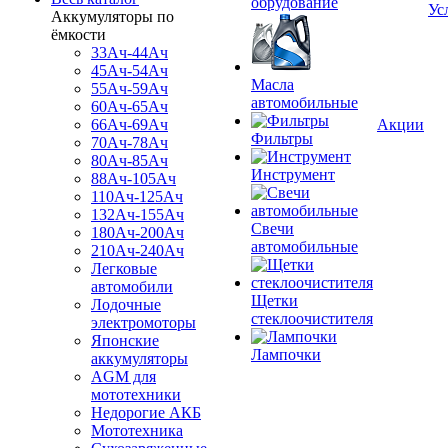
обрудование
Ус
Аккумуляторы по
ёмкости
33Ач-44Ач
45Ач-54Ач
Масла
55Ач-59Ач
автомобильные
60Ач-65Ач
66Ач-69Ач
Акции
Фильтры
70Ач-78Ач
80Ач-85Ач
Инструмент
88Ач-105Ач
110Ач-125Ач
132Ач-155Ач
Свечи
180Ач-200Ач
автомобильные
210Ач-240Ач
Легковые
автомобили
Щетки
Лодочные
стеклоочистителя
электромоторы
Японские
Лампочки
аккумуляторы
AGM для
мототехники
Недорогие АКБ
Мототехника