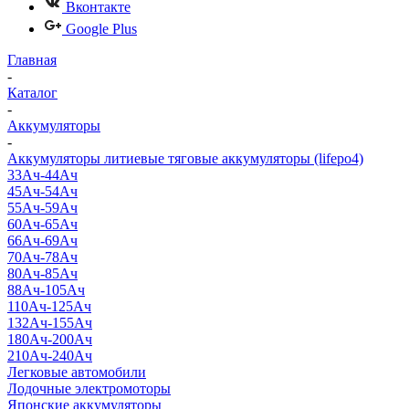
Вконтакте
Google Plus
Главная
-
Каталог
-
Аккумуляторы
-
Аккумуляторы литиевые тяговые аккумуляторы (lifepo4)
33Ач-44Ач
45Ач-54Ач
55Ач-59Ач
60Ач-65Ач
66Ач-69Ач
70Ач-78Ач
80Ач-85Ач
88Ач-105Ач
110Ач-125Ач
132Ач-155Ач
180Ач-200Ач
210Ач-240Ач
Легковые автомобили
Лодочные электромоторы
Японские аккумуляторы