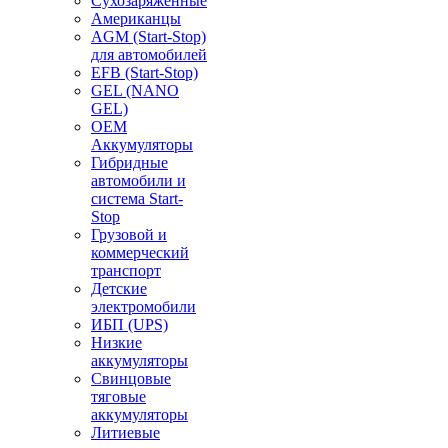
Сухозаряженные
Американцы
AGM (Start-Stop)
для автомобилей
EFB (Start-Stop)
GEL (NANO
GEL)
OEM
Аккумуляторы
Гибридные
автомобили и
система Start-
Stop
Грузовой и
коммерческий
транспорт
Детские
электромобили
ИБП (UPS)
Низкие
аккумуляторы
Свинцовые
тяговые
аккумуляторы
Литиевые