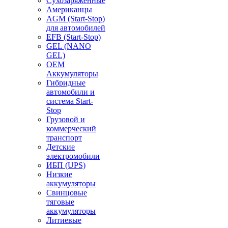
Сухозаряженные
Американцы
AGM (Start-Stop)
для автомобилей
EFB (Start-Stop)
GEL (NANO
GEL)
OEM
Аккумуляторы
Гибридные
автомобили и
система Start-
Stop
Грузовой и
коммерческий
транспорт
Детские
электромобили
ИБП (UPS)
Низкие
аккумуляторы
Свинцовые
тяговые
аккумуляторы
Литиевые