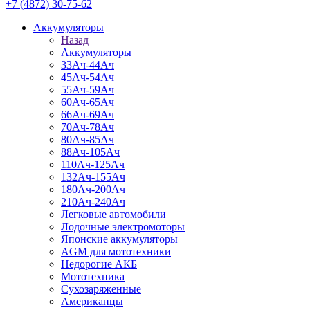
+7 (4872) 30-75-62
Аккумуляторы
Назад
Аккумуляторы
33Ач-44Ач
45Ач-54Ач
55Ач-59Ач
60Ач-65Ач
66Ач-69Ач
70Ач-78Ач
80Ач-85Ач
88Ач-105Ач
110Ач-125Ач
132Ач-155Ач
180Ач-200Ач
210Ач-240Ач
Легковые автомобили
Лодочные электромоторы
Японские аккумуляторы
AGM для мототехники
Недорогие АКБ
Мототехника
Сухозаряженные
Американцы