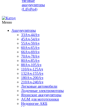
тяговые
аккумуляторы
(LiFePo4)
Меню
Аккумуляторы
33Ач-44Ач
45Ач-54Ач
55Ач-59Ач
60Ач-65Ач
66Ач-69Ач
70Ач-78Ач
80Ач-85Ач
88Ач-105Ач
110Ач-125Ач
132Ач-155Ач
180Ач-200Ач
210Ач-240Ач
Легковые автомобили
Лодочные электромоторы
Японские аккумуляторы
AGM для мототехники
Недорогие АКБ