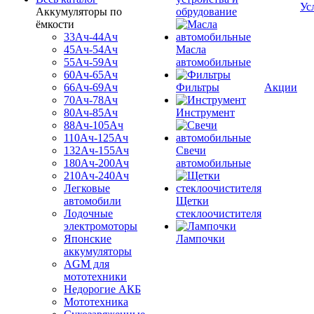
Ус
Аккумуляторы по
обрудование
ёмкости
33Ач-44Ач
45Ач-54Ач
Масла
55Ач-59Ач
автомобильные
60Ач-65Ач
66Ач-69Ач
Фильтры
Акции
70Ач-78Ач
80Ач-85Ач
Инструмент
88Ач-105Ач
110Ач-125Ач
132Ач-155Ач
Свечи
180Ач-200Ач
автомобильные
210Ач-240Ач
Легковые
автомобили
Щетки
Лодочные
стеклоочистителя
электромоторы
Японские
Лампочки
аккумуляторы
AGM для
мототехники
Недорогие АКБ
Мототехника