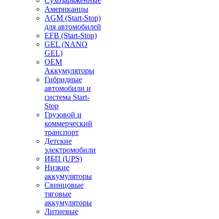
Сухозаряженные
Американцы
AGM (Start-Stop)
для автомобилей
EFB (Start-Stop)
GEL (NANO
GEL)
OEM
Аккумуляторы
Гибридные
автомобили и
система Start-
Stop
Грузовой и
коммерческий
транспорт
Детские
электромобили
ИБП (UPS)
Низкие
аккумуляторы
Свинцовые
тяговые
аккумуляторы
Литиевые