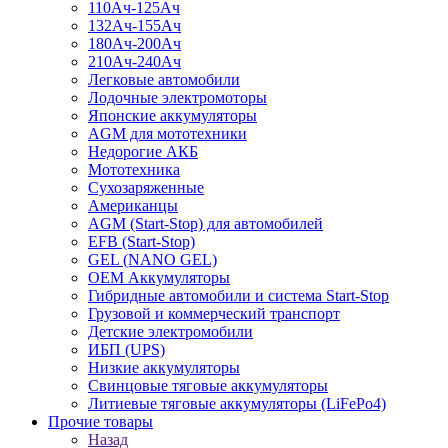
110Ач-125Ач
132Ач-155Ач
180Ач-200Ач
210Ач-240Ач
Легковые автомобили
Лодочные электромоторы
Японские аккумуляторы
AGM для мототехники
Недорогие АКБ
Мототехника
Сухозаряженные
Американцы
AGM (Start-Stop) для автомобилей
EFB (Start-Stop)
GEL (NANO GEL)
OEM Аккумуляторы
Гибридные автомобили и система Start-Stop
Грузовой и коммерческий транспорт
Детские электромобили
ИБП (UPS)
Низкие аккумуляторы
Свинцовые тяговые аккумуляторы
Литиевые тяговые аккумуляторы (LiFePo4)
Прочие товары
Назад