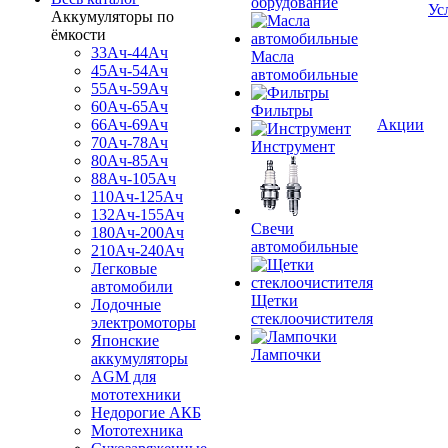
обрудование
Ус
Аккумуляторы по
ёмкости
33Ач-44Ач
Масла
45Ач-54Ач
автомобильные
55Ач-59Ач
60Ач-65Ач
Фильтры
66Ач-69Ач
Акции
70Ач-78Ач
Инструмент
80Ач-85Ач
88Ач-105Ач
110Ач-125Ач
132Ач-155Ач
Свечи
180Ач-200Ач
автомобильные
210Ач-240Ач
Легковые
автомобили
Щетки
Лодочные
стеклоочистителя
электромоторы
Японские
Лампочки
аккумуляторы
AGM для
мототехники
Недорогие АКБ
Мототехника