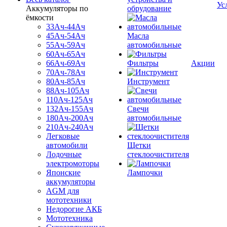
Ус
Аккумуляторы по
обрудование
ёмкости
33Ач-44Ач
45Ач-54Ач
Масла
55Ач-59Ач
автомобильные
60Ач-65Ач
66Ач-69Ач
Фильтры
Акции
70Ач-78Ач
80Ач-85Ач
Инструмент
88Ач-105Ач
110Ач-125Ач
132Ач-155Ач
Свечи
180Ач-200Ач
автомобильные
210Ач-240Ач
Легковые
автомобили
Щетки
Лодочные
стеклоочистителя
электромоторы
Японские
Лампочки
аккумуляторы
AGM для
мототехники
Недорогие АКБ
Мототехника