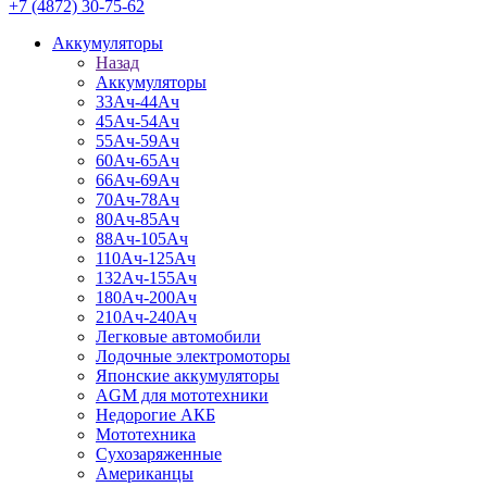
+7 (4872) 30-75-62
Аккумуляторы
Назад
Аккумуляторы
33Ач-44Ач
45Ач-54Ач
55Ач-59Ач
60Ач-65Ач
66Ач-69Ач
70Ач-78Ач
80Ач-85Ач
88Ач-105Ач
110Ач-125Ач
132Ач-155Ач
180Ач-200Ач
210Ач-240Ач
Легковые автомобили
Лодочные электромоторы
Японские аккумуляторы
AGM для мототехники
Недорогие АКБ
Мототехника
Сухозаряженные
Американцы