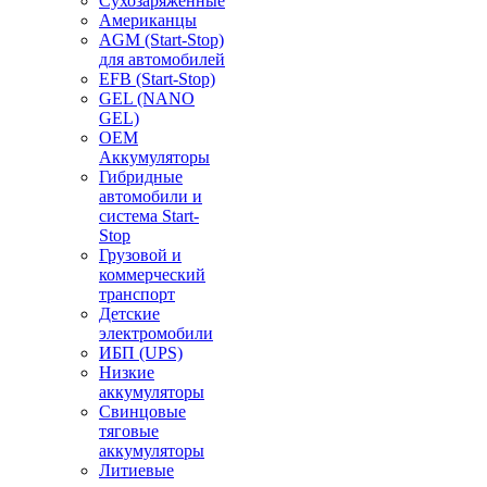
Сухозаряженные
Американцы
AGM (Start-Stop)
для автомобилей
EFB (Start-Stop)
GEL (NANO
GEL)
OEM
Аккумуляторы
Гибридные
автомобили и
система Start-
Stop
Грузовой и
коммерческий
транспорт
Детские
электромобили
ИБП (UPS)
Низкие
аккумуляторы
Свинцовые
тяговые
аккумуляторы
Литиевые