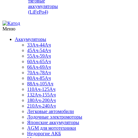
тяговые
аккумуляторы
(LiFePo4)
Меню
Аккумуляторы
33Ач-44Ач
45Ач-54Ач
55Ач-59Ач
60Ач-65Ач
66Ач-69Ач
70Ач-78Ач
80Ач-85Ач
88Ач-105Ач
110Ач-125Ач
132Ач-155Ач
180Ач-200Ач
210Ач-240Ач
Легковые автомобили
Лодочные электромоторы
Японские аккумуляторы
AGM для мототехники
Недорогие АКБ