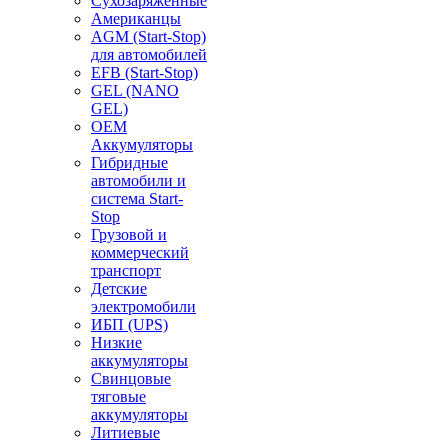
Сухозаряженные
Американцы
AGM (Start-Stop)
для автомобилей
EFB (Start-Stop)
GEL (NANO
GEL)
OEM
Аккумуляторы
Гибридные
автомобили и
система Start-
Stop
Грузовой и
коммерческий
транспорт
Детские
электромобили
ИБП (UPS)
Низкие
аккумуляторы
Свинцовые
тяговые
аккумуляторы
Литиевые