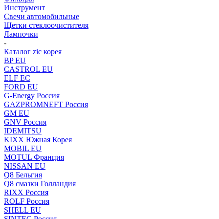
Инструмент
Свечи автомобильные
Щетки стеклоочистителя
Лампочки
-
Каталог zic корея
BP EU
CASTROL EU
ELF EC
FORD EU
G-Energy Россия
GAZPROMNEFT Россия
GM EU
GNV Россия
IDEMITSU
KIXX Южная Корея
MOBIL EU
MOTUL Франция
NISSAN EU
Q8 Бельгия
Q8 смазки Голландия
RIXX Россия
ROLF Россия
SHELL EU
SINTEC Россия