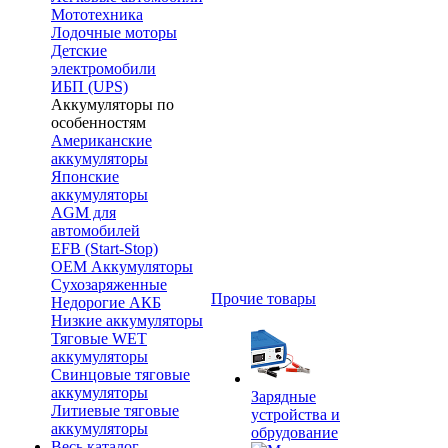
Мототехника
Лодочные моторы
Детские
электромобили
ИБП (UPS)
Аккумуляторы по
особенностям
Американские
аккумуляторы
Японские
аккумуляторы
AGM для
автомобилей
EFB (Start-Stop)
OEM Аккумуляторы
Сухозаряженные
Прочие товары
Недорогие АКБ
Низкие аккумуляторы
Тяговые WET
аккумуляторы
Свинцовые тяговые
аккумуляторы
Зарядные
Литиевые тяговые
устройства и
аккумуляторы
обрудование
Весь каталог