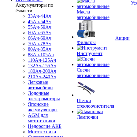
Ус
Аккумуляторы по
ёмкости
Масла
33Ач-44Ач
автомобильные
45Ач-54Ач
55Ач-59Ач
60Ач-65Ач
66Ач-69Ач
Акции
Фильтры
70Ач-78Ач
80Ач-85Ач
Инструмент
88Ач-105Ач
110Ач-125Ач
132Ач-155Ач
Свечи
180Ач-200Ач
автомобильные
210Ач-240Ач
Легковые
автомобили
Лодочные
электромоторы
Щетки
Японские
стеклоочистителя
аккумуляторы
AGM для
Лампочки
мототехники
Недорогие АКБ
Мототехника