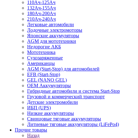
110Ач-125Ач
132Ач-155Ач
180Ач-200Ач
210Ач-240Ач
Легковые автомобили
Лодочные электромоторы
Японские аккумуляторы
AGM для мототехники
Недорогие АКБ
Мототехника
Сухозаряженные
Американцы
AGM (Start-Stop) для автомобилей
EFB (Start-Stop)
GEL (NANO GEL)
OEM Аккумуляторы
Гибридные автомобили и система Start-Stop
Грузовой и коммерческий транспорт
Детские электромобили
ИБП (UPS)
Низкие аккумуляторы
Свинцовые тяговые аккумуляторы
Литиевые тяговые аккумуляторы (LiFePo4)
Прочие товары
Назад